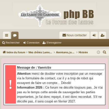
Nous contacter
cc
or
on
’e
Rechercher
Connexion
S’enregistrer
ès
u
ne
nr
R
Index du forum
Mes chères Lames…
Aventures, jusquiame, ranse et Dragons
Histoire
ra
m
xi
eg
e
c
pi
s
on
ist
Message de : Vaevictis
h
de
re
Attention
merci de doubler votre inscription par un message
e
via le formulaire de contact, car il y a trop de robot qui
!
r
r
essayent de faire un compte... Désolé
c
Information 2026 :
Ce forum ne décolle toujours pas. Je n'ai
h
pas eu le temps cette année de sauvegarder les parties
e
importantes, je l'ai donc repayé, il est donc reconduit. S'il ne
r
décolle pas, il sera coupé en février 2027.