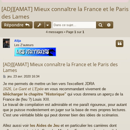
[ADJ][AMAT] Mieux connaître la France et le Paris
des Lames
Rechercher
Recherch
Répondre
4 messages • Page
1
sur
1
Alija
Les Z'auteurs
[ADJ][AMAT] Mieux connaître la France et le Paris des
Lames
M
jeu. 23 avr. 2020 16:34
e
Je me permets de mettre un lien vers l'excellent JDRA
s
1626, Le Gant et L'Epée
en vous recommandant vivement de
s
a
télécharger le chapitre "Historique"
qui vous donnera un aperçu de la
g
France de (feu ?) Louis XIII.
e
Le travail de compilation est admirable et me paraît rigoureux, pour autant
que je puisse modestement en juger sur la base de mes propres lectures.
C'est une véritable bible qui peut donner bien des idées de scénarios.
Allez aussi voir
les Aides de Jeu
et en particulier les carrières dont