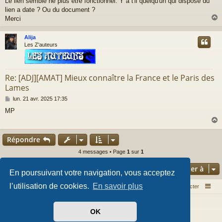
Le lien semble ne plus être fonctionnel. Y a t'il quelqu'un qui dispose du
s
lien a date ? Ou du document ?
s
a
Merci
g
e
Alija
t
Les Z'auteurs
Re: [ADJ][AMAT] Mieux connaître la France et le Paris des
Lames
M
lun. 21 avr. 2025 17:35
e
MP
s
s
a
g
Répondre
e
t
4 messages • Page
1
sur
1
Aller à
En poursuivant votre navigation, vous acceptez
l’utilisation de cookies.
En savoir plus
Index du forum
Nous contacter
Développé par
phpBB
® Forum Software © phpBB Limited
OK
Style par
Arty
- phpBB 3.3 par MrGaby
Traduit par
phpBB-fr.com