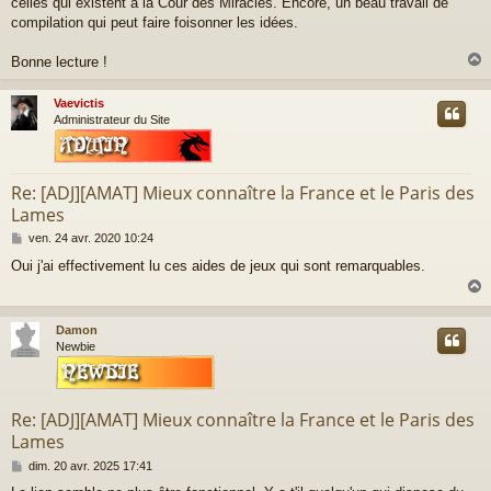
celles qui existent à la Cour des Miracles. Encore, un beau travail de
compilation qui peut faire foisonner les idées.
Bonne lecture !
Vaevictis
t
Administrateur du Site
Re: [ADJ][AMAT] Mieux connaître la France et le Paris des
Lames
M
ven. 24 avr. 2020 10:24
e
Oui j'ai effectivement lu ces aides de jeux qui sont remarquables.
s
s
a
g
Damon
e
t
Newbie
Re: [ADJ][AMAT] Mieux connaître la France et le Paris des
Lames
M
dim. 20 avr. 2025 17:41
e