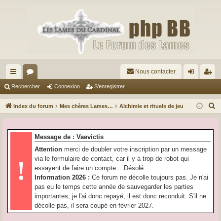
Nous contacter
cc
or
on
’e
Rechercher
Connexion
S’enregistrer
ès
u
ne
nr
R
Index du forum
Mes chères Lames…
Alchimie et rituels de jeu
ra
m
xi
eg
e
c
pi
s
on
ist
Message de : Vaevictis
h
de
re
Attention
merci de doubler votre inscription par un message
e
via le formulaire de contact, car il y a trop de robot qui
!
r
r
essayent de faire un compte... Désolé
c
Information 2026 :
Ce forum ne décolle toujours pas. Je n'ai
h
pas eu le temps cette année de sauvegarder les parties
e
importantes, je l'ai donc repayé, il est donc reconduit. S'il ne
r
décolle pas, il sera coupé en février 2027.