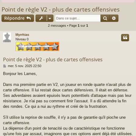
Point de règle V2 - plus de cartes offensives
Rechercher
Recherch
Répondre
2 messages • Page
1
sur
1
Myrrhias
Niveau 0
Point de règle V2 - plus de cartes offensives
M
mer. 5 nov. 2025 22:50
e
Bonjour les Lames,
s
s
a
Dans ma première partie en V2, un joueur en ronde quarte n'avait plus de
g
carte offensive. Il lui restait deux cartes défensives. Il était en défense.
e
Ses adverdaires avaient epuisés leurs potenttiels d'attaque mais pas leur
résistance. Je n'ai pas su comment finir l'assaut. Il a dû attendre la fin
des rondes. Ce qui a nui au rythme et créé de la frustration.
S'il utilise la reprise de souffle, il n'y a pas de garantie qu'il pioche une
carte offensive.
La dépense d'un point de tenacité ou de caractéristique ne fonctionne
qu'une fois par assaut, imaginons que ces options aient déjà été utilisées.