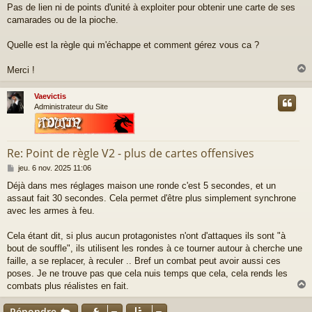
Pas de lien ni de points d'unité à exploiter pour obtenir une carte de ses
camarades ou de la pioche.
Quelle est la règle qui m'échappe et comment gérez vous ca ?
Merci !
Vaevictis
t
Administrateur du Site
Re: Point de règle V2 - plus de cartes offensives
M
jeu. 6 nov. 2025 11:06
e
Déjà dans mes réglages maison une ronde c'est 5 secondes, et un
s
assaut fait 30 secondes. Cela permet d'être plus simplement synchrone
s
a
avec les armes à feu.
g
e
Cela étant dit, si plus aucun protagonistes n'ont d'attaques ils sont "à
bout de souffle", ils utilisent les rondes à ce tourner autour à cherche une
faille, a se replacer, à reculer .. Bref un combat peut avoir aussi ces
poses. Je ne trouve pas que cela nuis temps que cela, cela rends les
combats plus réalistes en fait.
Répondre