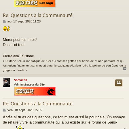
Re: Questions à la Communauté
M
jeu. 17 sept. 2020 11:28
e
s
s
a
Merci pour les infos!
g
Donc j'ai tout!
e
Pierre aka Tallstone
« Et donc, tel un lion fatigué de tuer qui sort ses griffes par habitude et non par faim, et qui
les retient finalement sans les abattre, le capitaine Alatriste retira la pointe de son épée de la
gorge du bandit. »
Vaevictis
t
Administrateur du Site
Re: Questions à la Communauté
M
ven. 18 sept. 2020 15:35
e
Après si tu as des questions, ce forum est aussi là pour cela. On essaye
s
de refaire vivre la communauté qui a pu existé sur le forum de Sans-
s
a