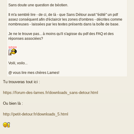
Sans doute une question de béotien.
Il m'a semblé lire - de ci, de là - que Sans Détour avait "édité" un pdf
assez conséquent afin d'éclaircir les zones d'ombres - décrites comme
nombreuses - laissées par les textes présents dans la boîte de base.
Je ne le trouve pas... à moins qu'il s'agisse du pdf des FAQ et des
réponses associées?
Voili, voilo...
@ vous lire mes chères Lames!
Tu trouveras tout ici :
https://forum-des-lames.fr/downloads_sans-detour.html
Ou bien là :
http://petit-detour.fr/downloads_5.html