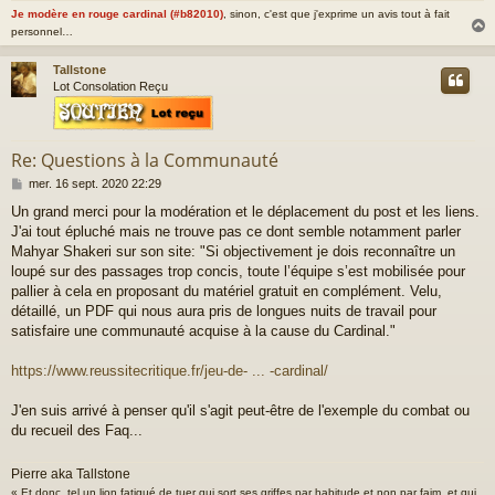
Je modère en rouge cardinal (#b82010)
, sinon, c'est que j'exprime un avis tout à fait
personnel…
Tallstone
t
Lot Consolation Reçu
Re: Questions à la Communauté
M
mer. 16 sept. 2020 22:29
e
Un grand merci pour la modération et le déplacement du post et les liens.
s
J'ai tout épluché mais ne trouve pas ce dont semble notamment parler
s
a
Mahyar Shakeri sur son site: "Si objectivement je dois reconnaître un
g
loupé sur des passages trop concis, toute l’équipe s’est mobilisée pour
e
pallier à cela en proposant du matériel gratuit en complément. Velu,
détaillé, un PDF qui nous aura pris de longues nuits de travail pour
satisfaire une communauté acquise à la cause du Cardinal."
https://www.reussitecritique.fr/jeu-de- ... -cardinal/
J'en suis arrivé à penser qu'il s'agit peut-être de l'exemple du combat ou
du recueil des Faq...
Pierre aka Tallstone
« Et donc, tel un lion fatigué de tuer qui sort ses griffes par habitude et non par faim, et qui