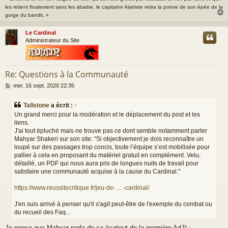
les retient finalement sans les abattre, le capitaine Alatriste retira la pointe de son épée de la
gorge du bandit. »
Le Cardinal
t
Administrateur du Site
Re: Questions à la Communauté
M
mer. 16 sept. 2020 22:35
e
s
Tallstone
a écrit :
↑
s
Un grand merci pour la modération et le déplacement du post et les
a
liens.
g
J'ai tout épluché mais ne trouve pas ce dont semble notamment parler
e
Mahyar Shakeri sur son site: "Si objectivement je dois reconnaître un
loupé sur des passages trop concis, toute l’équipe s’est mobilisée pour
pallier à cela en proposant du matériel gratuit en complément. Velu,
détaillé, un PDF qui nous aura pris de longues nuits de travail pour
satisfaire une communauté acquise à la cause du Cardinal."
https://www.reussitecritique.fr/jeu-de- ... -cardinal/
J'en suis arrivé à penser qu'il s'agit peut-être de l'exemple du combat ou
du recueil des Faq...
Je pense que Mahyar parle de ça (surtout de la première AdJ) :