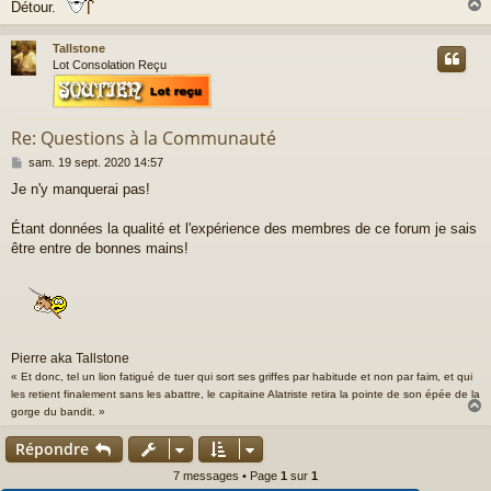
Détour.
g
e
Tallstone
t
Lot Consolation Reçu
Re: Questions à la Communauté
M
sam. 19 sept. 2020 14:57
e
Je n'y manquerai pas!
s
s
a
Étant données la qualité et l'expérience des membres de ce forum je sais
g
être entre de bonnes mains!
e
Pierre aka Tallstone
« Et donc, tel un lion fatigué de tuer qui sort ses griffes par habitude et non par faim, et qui
les retient finalement sans les abattre, le capitaine Alatriste retira la pointe de son épée de la
gorge du bandit. »
Répondre
t
7 messages • Page
1
sur
1