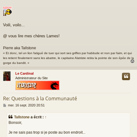
Voili, voilo...
@ vous lire mes chères Lames!
Pierre aka Tallstone
« Et donc, tel un lion fatigué de tuer qui sort ses griffes par habitude et non par faim, et qui
les retient finalement sans les abattre, le capitaine Alatriste retira la pointe de son épée de la
gorge du bandit. »
Le Cardinal
t
Administrateur du Site
Re: Questions à la Communauté
M
mer. 16 sept. 2020 20:51
e
s
Tallstone
a écrit :
↑
s
Bonsoir,
a
g
Je ne sais pas trop si je poste au bon endroit...
e