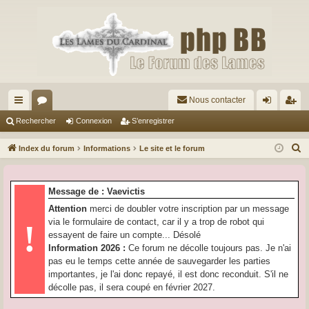
Nous contacter
cc
or
on
’e
Rechercher
Connexion
S’enregistrer
ès
u
ne
nr
R
Index du forum
Informations
Le site et le forum
ra
m
xi
eg
e
c
pi
s
on
ist
Message de : Vaevictis
h
de
re
Attention
merci de doubler votre inscription par un message
e
via le formulaire de contact, car il y a trop de robot qui
!
r
r
essayent de faire un compte... Désolé
c
Information 2026 :
Ce forum ne décolle toujours pas. Je n'ai
h
pas eu le temps cette année de sauvegarder les parties
e
importantes, je l'ai donc repayé, il est donc reconduit. S'il ne
r
décolle pas, il sera coupé en février 2027.