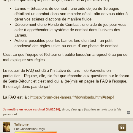
Lames – Situations de combat : une aide de jeu de 16 pages
détaillant un combat dans son moindre détail, afin de vous aider à
gérer vos scènes d’actions de manière fluide
Déroulement d’une Ronde de Combat : une aide de jeu pour vous
aider à appréhender le système de combat dans l’univers des
Lames.
Actions possibles pour les Lames lors d’un test : un petit
condensé des règles utiles au cours d’une phase de combat.
C'est ce que l'équipe et l'éditeur ont publié lorsqu'on a reproché au jeu de
mal expliquer ses règles…
Le recueil de FAQ est dû à l'initiative de fans – de Vaevictis en
particulier – l'équipe, elle, n'a fait que répondre aux questions sur le forum
de Sans-Détour ; et c'est moi qui ai (re-)mis en pages la FAQ à l'époque.
Il ne s'agit donc pas de ça !
La FAQ est là :
https://forum-des-lames.fr/downloads.html#step4
Je modère en rouge cardinal (#b82010)
, sinon, c'est que j'exprime un avis tout à fait
personnel…
Tallstone
t
Lot Consolation Reçu