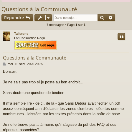
Questions à la Communauté
Rechercher
Recherch
Répondre
7 messages • Page
1
sur
1
Tallstone
Lot Consolation Reçu
Questions à la Communauté
M
mer. 16 sept. 2020 20:35
e
Bonsoir,
s
s
a
Je ne sais pas trop si je poste au bon endroit...
g
e
Sans doute une question de béotien.
Il m'a semblé lire - de ci, de là - que Sans Détour avait "édité" un pdf
assez conséquent afin d'éclaircir les zones d'ombres - décrites comme
nombreuses - laissées par les textes présents dans la boîte de base.
Je ne le trouve pas... à moins qu'il s'agisse du pdf des FAQ et des
réponses associées?