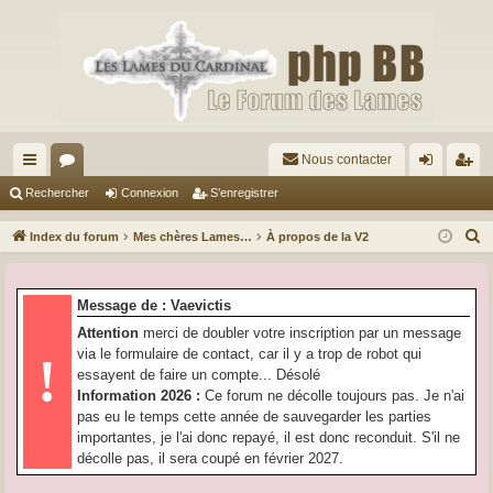
Nous contacter
cc
or
on
’e
Rechercher
Connexion
S’enregistrer
ès
u
ne
nr
R
Index du forum
Mes chères Lames…
À propos de la V2
ra
m
xi
eg
e
c
pi
s
on
ist
Message de : Vaevictis
h
de
re
Attention
merci de doubler votre inscription par un message
e
via le formulaire de contact, car il y a trop de robot qui
!
r
r
essayent de faire un compte... Désolé
c
Information 2026 :
Ce forum ne décolle toujours pas. Je n'ai
h
pas eu le temps cette année de sauvegarder les parties
e
importantes, je l'ai donc repayé, il est donc reconduit. S'il ne
r
décolle pas, il sera coupé en février 2027.