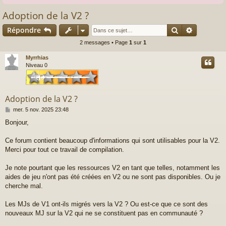
Adoption de la V2 ?
Rechercher
Recherch
Répondre
2 messages • Page
1
sur
1
Myrrhias
Niveau 0
Adoption de la V2 ?
M
mer. 5 nov. 2025 23:48
e
Bonjour,
s
s
a
Ce forum contient beaucoup d'informations qui sont utilisables pour la V2.
g
Merci pour tout ce travail de compilation.
e
Je note pourtant que les ressources V2 en tant que telles, notamment les
aides de jeu n'ont pas été créées en V2 ou ne sont pas disponibles. Ou je
cherche mal.
Les MJs de V1 ont-ils migrés vers la V2 ? Ou est-ce que ce sont des
nouveaux MJ sur la V2 qui ne se constituent pas en communauté ?