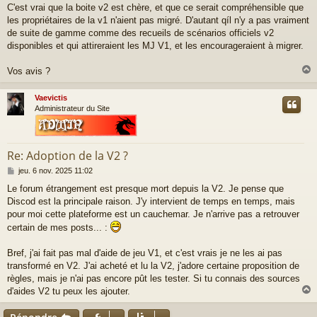
C'est vrai que la boite v2 est chère, et que ce serait compréhensible que
les propriétaires de la v1 n'aient pas migré. D'autant qíl n'y a pas vraiment
de suite de gamme comme des recueils de scénarios officiels v2
disponibles et qui attireraient les MJ V1, et les encourageraient à migrer.
Vos avis ?
Vaevictis
t
Administrateur du Site
Re: Adoption de la V2 ?
M
jeu. 6 nov. 2025 11:02
e
Le forum étrangement est presque mort depuis la V2. Je pense que
s
Discod est la principale raison. J'y intervient de temps en temps, mais
s
a
pour moi cette plateforme est un cauchemar. Je n'arrive pas a retrouver
g
certain de mes posts... :
e
Bref, j'ai fait pas mal d'aide de jeu V1, et c'est vrais je ne les ai pas
transformé en V2. J'ai acheté et lu la V2, j'adore certaine proposition de
règles, mais je n'ai pas encore pût les tester. Si tu connais des sources
d'aides V2 tu peux les ajouter.