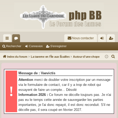
Nous contacter
cc
or
on
’e
Rechercher
Connexion
S’enregistrer
ès
u
ne
nr
R
Index du forum
La taverne en l'Île aux Écailles
Autour d'une chope
ra
m
xi
eg
e
c
pi
s
on
ist
Message de : Vaevictis
h
de
re
Attention
merci de doubler votre inscription par un message
e
via le formulaire de contact, car il y a trop de robot qui
!
r
r
essayent de faire un compte... Désolé
c
Information 2026 :
Ce forum ne décolle toujours pas. Je n'ai
h
pas eu le temps cette année de sauvegarder les parties
e
importantes, je l'ai donc repayé, il est donc reconduit. S'il ne
r
décolle pas, il sera coupé en février 2027.