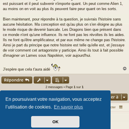
est puissant et il peut subvenir n'importe quant. Un peut comme Alien 1,
au moins on en voit au plus ils peuvent faire peur quant on les sorts.
Bien maintenant, pour répondre à ta question, je suivrais l'histoire sans
aucune hésitation. Ma conception est qu'au plus on s'en éloigne au plus
le mode risque de devenir bancale. Les Dragons bien que présent dans
ce monde n'ont qu'une influence. Ils ne font pas les révoltes ils les aides.
Ils ne font qu'être amplificateur, et par eux même ne change pas l'histoire.
Ainsi je part du principe que notre histoire est telle qu'elle est, et j'essaye
de voir comment cet antagoniste y participe. Ainsi ils tout à fait possible
d'imaginer un Lames sous Napoléon, voir aujourd'hui.
J'espère que cela t'aura aidé
Répondre
t
2 messages • Page
1
sur
1
Aller à
En poursuivant votre navigation, vous acceptez
l’utilisation de cookies.
En savoir plus
Index du forum
Nous contacter
Développé par
phpBB
® Forum Software © phpBB Limited
OK
Style par
Arty
- phpBB 3.3 par MrGaby
Traduit par
phpBB-fr.com