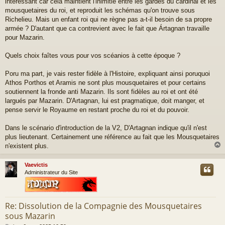
intéressant car cela maintient l'inimitié entre les gardes du cardinal et les
mousquetaires du roi, et reproduit les schémas qu'on trouve sous
Richelieu. Mais un enfant roi qui ne règne pas a-t-il besoin de sa propre
armée ? D'autant que ca contrevient avec le fait que Ártagnan travaille
pour Mazarin.
Quels choix faîtes vous pour vos scéanios à cette époque ?
Poru ma part, je vais rester fidèle à l'Histoire, expliquant ainsi poruquoi
Athos Porthos et Aramis ne sont plus mousquetaires et pour certains
soutiennent la fronde anti Mazarin. Ils sont fidèles au roi et ont été
largués par Mazarin. D'Artagnan, lui est pragmatique, doit manger, et
pense servir le Royaume en restant proche du roi et du pouvoir.
Dans le scénario d'introduction de la V2, D'Artagnan indique qu'il n'est
plus lieutenant. Certainement une référence au fait que les Mousquetaires
n'existent plus.
Vaevictis
t
Administrateur du Site
Re: Dissolution de la Compagnie des Mousquetaires
sous Mazarin