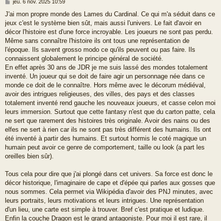
M
jeu. 6 nov. 2025 10:59
e
J'ai mon propre monde des Lames du Cardinal. Ce qui m'a séduit dans ce
s
jeux c'est le système bien sût, mais aussi l'univers. Le fait d'avoir en
s
a
décor l'histoire est d'une force incroyable. Les joueurs ne sont pas perdu.
g
Même sans connaître l'histoire ils ont tous une représentation de
e
l'époque. Ils savent grosso modo ce qu'ils peuvent ou pas faire. Ils
connaissent globalement le principe général de société.
En effet après 30 ans de JDR je me suis lassé des mondes totalement
inventé. Un joueur qui se doit de faire agir un personnage née dans ce
monde ce doit de le connaître. Hors même avec le décorum médiéval,
avoir des intrigues religieuses, des villes, des pays et des classes
totalement inventé rend gauche les nouveaux joueurs, et casse celon moi
leurs immersion. Surtout que cette fantasy n'est que du carton patte, cela
ne sert que rarement des histoires très originale. Avoir des nains ou des
elfes ne sert à rien car ils ne sont pas très différent des humains. Ils ont
été inventé à partir des humains. Et surtout hormis le coté magique un
humain peut avoir ce genre de comportement, taille ou look (a part les
oreilles bien sûr).
Tous cela pour dire que j'ai plongé dans cet univers. Sa force est donc le
décor historique, l'imaginaire de cape et d'épée qui parles aux gosses que
nous sommes. Cela permet via Wikipédia d'avoir des PNJ minutes, avec
leurs portraits, leurs motivations et leurs intrigues. Une représentation
d'un lieu, une carte est simple à trouver. Bref c'est pratique et ludique.
Enfin la couche Dragon est le grand antagoniste. Pour moi il est rare, il