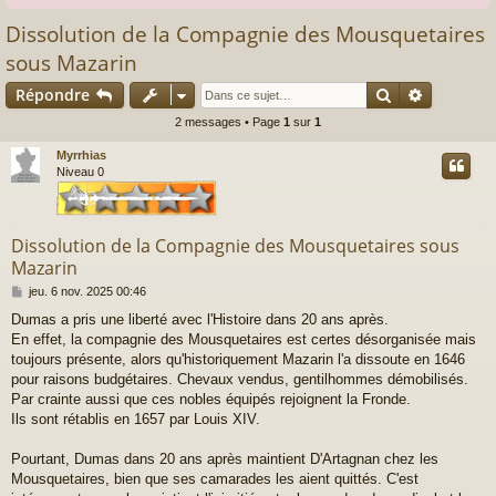
Dissolution de la Compagnie des Mousquetaires
sous Mazarin
Rechercher
Recherch
Répondre
2 messages • Page
1
sur
1
Myrrhias
Niveau 0
Dissolution de la Compagnie des Mousquetaires sous
Mazarin
M
jeu. 6 nov. 2025 00:46
e
Dumas a pris une liberté avec l'Histoire dans 20 ans après.
s
En effet, la compagnie des Mousquetaires est certes désorganisée mais
s
a
toujours présente, alors qu'historiquement Mazarin l'a dissoute en 1646
g
pour raisons budgétaires. Chevaux vendus, gentilhommes démobilisés.
e
Par crainte aussi que ces nobles équipés rejoignent la Fronde.
Ils sont rétablis en 1657 par Louis XIV.
Pourtant, Dumas dans 20 ans après maintient D'Artagnan chez les
Mousquetaires, bien que ses camarades les aient quittés. C'est