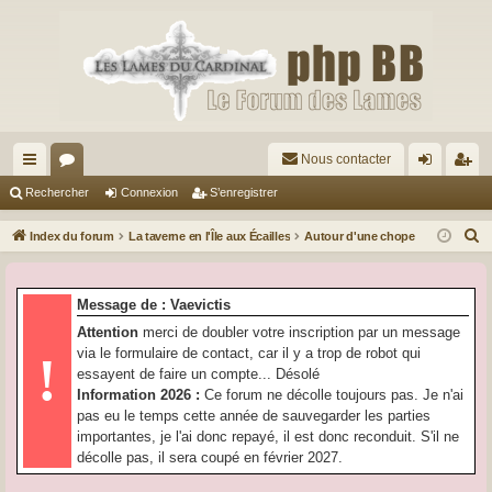
Nous contacter
cc
or
on
’e
Rechercher
Connexion
S’enregistrer
ès
u
ne
nr
R
Index du forum
La taverne en l'Île aux Écailles
Autour d'une chope
ra
m
xi
eg
e
c
pi
s
on
ist
Message de : Vaevictis
h
de
re
Attention
merci de doubler votre inscription par un message
e
via le formulaire de contact, car il y a trop de robot qui
!
r
r
essayent de faire un compte... Désolé
c
Information 2026 :
Ce forum ne décolle toujours pas. Je n'ai
h
pas eu le temps cette année de sauvegarder les parties
e
importantes, je l'ai donc repayé, il est donc reconduit. S'il ne
r
décolle pas, il sera coupé en février 2027.