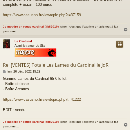
s
complète + écran : 100 euros
s
a
g
https://www.casusno.fr/viewtopic.php?t=37159
e
Je modère en rouge cardinal (#b82010)
, sinon, c'est que j'exprime un avis tout à fait
personnel…
Le Cardinal
t
Administrateur du Site
Re: [VENTES] Totale Les Lames du Cardinal le JdR
M
lun. 26 déc. 2022 15:29
e
Gamme Lames du Cardinal 65 € le lot
s
- Boîte de base
s
a
- Boîte Arcanes
g
e
https://www.casusno.fr/viewtopic.php?t=41222
EDIT : vendu
Je modère en rouge cardinal (#b82010)
, sinon, c'est que j'exprime un avis tout à fait
personnel…