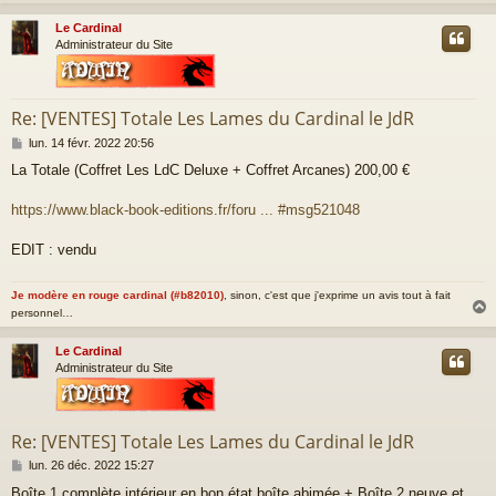
Le Cardinal
t
Administrateur du Site
Re: [VENTES] Totale Les Lames du Cardinal le JdR
M
lun. 14 févr. 2022 20:56
e
La Totale (Coffret Les LdC Deluxe + Coffret Arcanes) 200,00 €
s
s
a
https://www.black-book-editions.fr/foru ... #msg521048
g
e
EDIT : vendu
Je modère en rouge cardinal (#b82010)
, sinon, c'est que j'exprime un avis tout à fait
personnel…
Le Cardinal
t
Administrateur du Site
Re: [VENTES] Totale Les Lames du Cardinal le JdR
M
lun. 26 déc. 2022 15:27
e
Boîte 1 complète intérieur en bon état boîte abimée + Boîte 2 neuve et