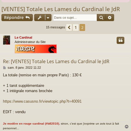
[VENTES] Totale Les Lames du Cardinal le JdR
Rechercher
Recherch
Répondre
1
Précédente
2
15 messages
Le Cardinal
Administrateur du Site
Re: [VENTES] Totale Les Lames du Cardinal le JdR
M
sam. 8 janv. 2022 11:22
e
La totale (remise en main propre Paris) : 130 €
s
s
a
+ 1 tarot supplémentaire
g
+ 1 intégrale romans brochée
e
https://www.casusno.fr/viewtopic.php?t=40091
EDIT : vendu
Je modère en rouge cardinal (#b82010)
, sinon, c'est que j'exprime un avis tout à fait
personnel…