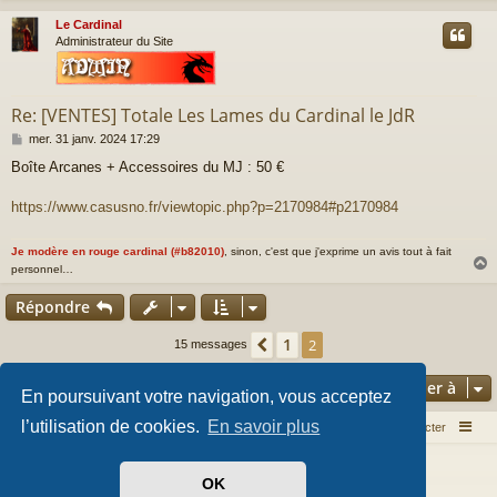
Le Cardinal
t
Administrateur du Site
Re: [VENTES] Totale Les Lames du Cardinal le JdR
M
mer. 31 janv. 2024 17:29
e
Boîte Arcanes + Accessoires du MJ : 50 €
s
s
a
https://www.casusno.fr/viewtopic.php?p=2170984#p2170984
g
e
Je modère en rouge cardinal (#b82010)
, sinon, c'est que j'exprime un avis tout à fait
personnel…
Répondre
t
1
Précédente
2
15 messages
Aller à
En poursuivant votre navigation, vous acceptez
l’utilisation de cookies.
En savoir plus
Index du forum
Nous contacter
Développé par
phpBB
® Forum Software © phpBB Limited
OK
Style par
Arty
- phpBB 3.3 par MrGaby