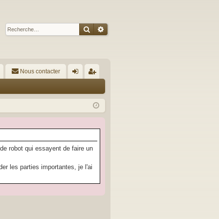
Rechercher
Recherche avancée
Nous contacter
A
on
’e
ne
nr
xi
eg
on
ist
re
 de robot qui essayent de faire un
r
 les parties importantes, je l'ai