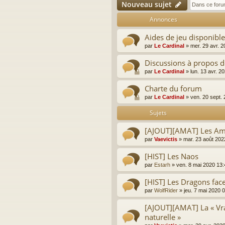
Nouveau sujet
Annonces
Aides de jeu disponibl
par
Le Cardinal
»
mer. 29 avr. 
Discussions à propos de
par
Le Cardinal
»
lun. 13 avr. 2
Charte du forum
par
Le Cardinal
»
ven. 20 sept.
Sujets
[AJOUT][AMAT] Les Am
par
Vaevictis
»
mar. 23 août 202
[HIST] Les Naos
par
Estarh
»
ven. 8 mai 2020 13:
[HIST] Les Dragons face 
par
WolfRider
»
jeu. 7 mai 2020 
[AJOUT][AMAT] La « Vra
naturelle »