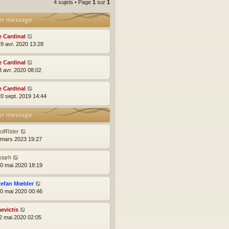
4 sujets • Page
1
sur
1
er message
e Cardinal
29 avr. 2020 13:28
e Cardinal
3 avr. 2020 08:02
e Cardinal
20 sept. 2019 14:44
er message
olfRider
9 mars 2023 19:27
starh
10 mai 2020 18:19
tefan Mœlder
10 mai 2020 00:46
aevictis
2 mai 2020 02:05