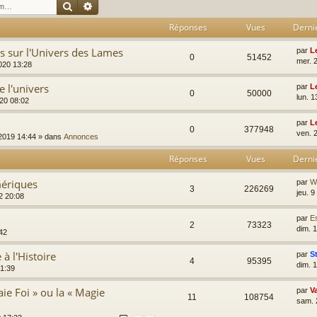
Rechercher
Recherche avancée
Réponses
Vues
Derni
es sur l'Univers des Lames
par
L
0
51452
mer. 
2020 13:28
 l'univers
par
L
0
50000
lun. 1
020 08:02
par
L
0
377948
ven. 
 2019 14:44
» dans
Annonces
Réponses
Vues
Derni
ériques
par
W
3
226269
jeu. 
2 20:08
par
E
2
73323
dim. 
42
à l'Histoire
par
S
4
95395
dim. 
01:39
ie Foi » ou la « Magie
par
V
11
108754
sam. 