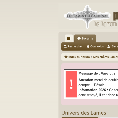
Forums
cc
Rechercher
Connexion
S’enr
ès
Index du forum
Mes chères Lam
ra
pi
Message de : Vaevictis
de
!
Attention
merci de double
compte... Désolé
Information 2026 :
Ce fo
donc repayé, il est donc r
Univers des Lames