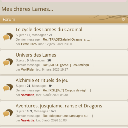
Mes chères Lames…
Forum
Le cycle des Lames du Cardinal
Sujets
:
11
,
Messages
:
24
Dernier message :
Re: [TRAD][Galerie] Остриетат…
par
Petite Caro
, mar. 12 janv. 2021 23:00
Univers des Lames
Sujets
:
6
,
Messages
:
26
Dernier message :
Re: [AJOUT][AMAT] Les Amériqu…
par
WolfRider
, jeu. 9 mars 2023 19:27
Alchimie et rituels de jeu
Sujets
:
21
,
Messages
:
94
Dernier message :
Re: [RGL][ALT] Corpus de règl…
par
Vaevictis
, mer. 5 août 2026 08:30
Aventures, jusquiame, ranse et Dragons
Sujets
:
109
,
Messages
:
621
Dernier message :
Re: Idée pour une campagne su…
par
Vaevictis
, lun. 3 août 2026 10:08