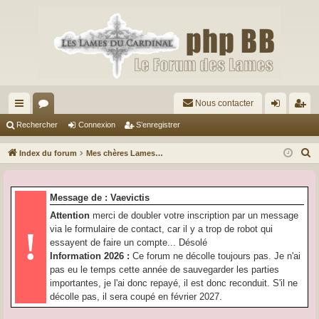
Nous contacter
cc
or
on
’e
Rechercher
Connexion
S’enregistrer
ès
u
ne
nr
R
Index du forum
Mes chères Lames…
ra
m
xi
eg
e
c
pi
s
on
ist
Message de : Vaevictis
h
de
re
Attention
merci de doubler votre inscription par un message
e
via le formulaire de contact, car il y a trop de robot qui
!
r
r
essayent de faire un compte... Désolé
c
Information 2026 :
Ce forum ne décolle toujours pas. Je n'ai
h
pas eu le temps cette année de sauvegarder les parties
e
importantes, je l'ai donc repayé, il est donc reconduit. S'il ne
r
décolle pas, il sera coupé en février 2027.