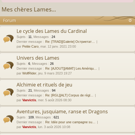
Mes chères Lames…
Forum
Le cycle des Lames du Cardinal
Sujets
:
11
,
Messages
:
24
Dernier message :
Re: [TRAD][Galerie] Остриетат…
par
Petite Caro
, mar. 12 janv. 2021 23:00
Univers des Lames
Sujets
:
6
,
Messages
:
26
Dernier message :
Re: [AJOUT][AMAT] Les Amériqu…
par
WolfRider
, jeu. 9 mars 2023 19:27
Alchimie et rituels de jeu
Sujets
:
21
,
Messages
:
94
Dernier message :
Re: [RGL][ALT] Corpus de règl…
par
Vaevictis
, mer. 5 août 2026 08:30
Aventures, jusquiame, ranse et Dragons
Sujets
:
109
,
Messages
:
621
Dernier message :
Re: Idée pour une campagne su…
par
Vaevictis
, lun. 3 août 2026 10:08