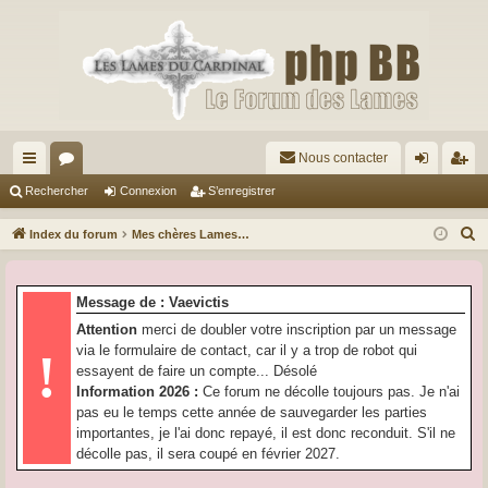
Nous contacter
cc
or
on
’e
Rechercher
Connexion
S’enregistrer
ès
u
ne
nr
R
Index du forum
Mes chères Lames…
ra
m
xi
eg
e
c
pi
s
on
ist
Message de : Vaevictis
h
de
re
Attention
merci de doubler votre inscription par un message
e
via le formulaire de contact, car il y a trop de robot qui
!
r
r
essayent de faire un compte... Désolé
c
Information 2026 :
Ce forum ne décolle toujours pas. Je n'ai
h
pas eu le temps cette année de sauvegarder les parties
e
importantes, je l'ai donc repayé, il est donc reconduit. S'il ne
r
décolle pas, il sera coupé en février 2027.