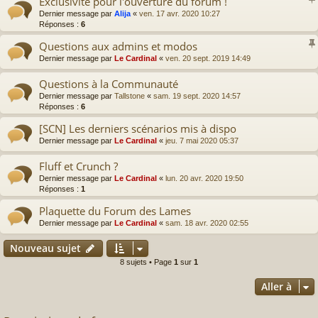
Exclusivité pour l'ouverture du forum !
Dernier message par
Alija
«
ven. 17 avr. 2020 10:27
Réponses :
6
Questions aux admins et modos
Dernier message par
Le Cardinal
«
ven. 20 sept. 2019 14:49
Questions à la Communauté
Dernier message par
Tallstone
«
sam. 19 sept. 2020 14:57
Réponses :
6
[SCN] Les derniers scénarios mis à dispo
Dernier message par
Le Cardinal
«
jeu. 7 mai 2020 05:37
Fluff et Crunch ?
Dernier message par
Le Cardinal
«
lun. 20 avr. 2020 19:50
Réponses :
1
Plaquette du Forum des Lames
Dernier message par
Le Cardinal
«
sam. 18 avr. 2020 02:55
Nouveau sujet
8 sujets • Page
1
sur
1
Aller à