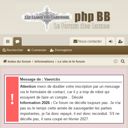
Nous contacter
cc
or
on
’e
Rechercher
Connexion
S’enregistrer
ès
u
ne
nr
R
Index du forum
Informations
Le site et le forum
ra
m
xi
eg
e
c
pi
s
on
ist
Message de : Vaevictis
h
de
re
Attention
merci de doubler votre inscription par un message
e
via le formulaire de contact, car il y a trop de robot qui
!
r
r
essayent de faire un compte... Désolé
c
Information 2026 :
Ce forum ne décolle toujours pas. Je n'ai
h
pas eu le temps cette année de sauvegarder les parties
e
importantes, je l'ai donc repayé, il est donc reconduit. S'il ne
r
décolle pas, il sera coupé en février 2027.