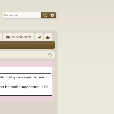
Rechercher
Recherche avancée
Nous contacter
A
on
’e
ne
nr
xi
eg
on
ist
re
 de robot qui essayent de faire un
r
 les parties importantes, je l'ai