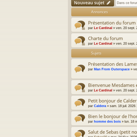
Nouveau sujet
Annonces
Présentation du forum
par
Le Cardinal
»
ven. 20 sept.
Charte du forum
par
Le Cardinal
»
ven. 20 sept.
Sujets
Présentation des Lame
par
Man From Outerspace
»
ve
Bienvenue Mesdames et
par
Le Cardinal
»
ven. 20 sept.
Petit bonjour de Calde
par
Caldera
»
sam. 18 juil. 2026
Bien le bonjour de l'h
par
homme des bois
»
lun. 18 
Salut de Sebas (petit n