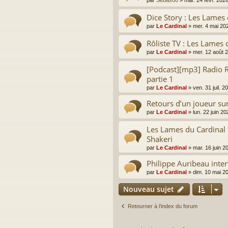
par
Sebas00
»
mar. 24 févr. 202
Dice Story : Les Lames 
par
Le Cardinal
»
mer. 4 mai 20
Rôliste TV : Les Lames 
par
Le Cardinal
»
mer. 12 août 
[Podcast][mp3] Radio R
partie 1
par
Le Cardinal
»
ven. 31 juil. 
Retours d’un joueur su
par
Le Cardinal
»
lun. 22 juin 2
Les Lames du Cardinal 
Shakeri
par
Le Cardinal
»
mar. 16 juin 2
Philippe Auribeau inte
par
Le Cardinal
»
dim. 10 mai 2
Nouveau sujet
Retourner à l’index du forum