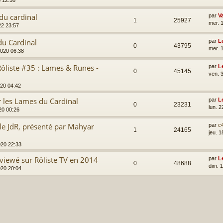
6 12:58
du cardinal
par
V
1
25927
mer. 
22 23:57
du Cardinal
par
L
0
43795
mer. 
2020 06:38
ôliste #35 : Lames & Runes -
par
L
0
45145
ven. 3
2020 04:42
r les Lames du Cardinal
par
L
0
23231
lun. 2
020 00:26
le JdR, présenté par Mahyar
par
c
1
24165
jeu. 1
020 22:33
rviewé sur Rôliste TV en 2014
par
L
0
48688
dim. 
020 20:04