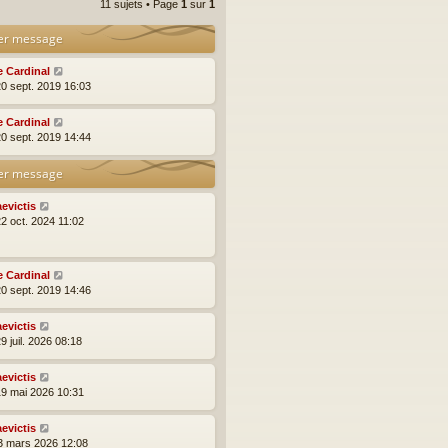
11 sujets • Page
1
sur
1
er message
e Cardinal
20 sept. 2019 16:03
e Cardinal
20 sept. 2019 14:44
er message
aevictis
22 oct. 2024 11:02
e Cardinal
20 sept. 2019 14:46
aevictis
9 juil. 2026 08:18
aevictis
19 mai 2026 10:31
aevictis
23 mars 2026 12:08