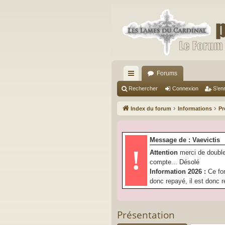
Forums
cc
Rechercher
Connexion
S’enr
ès
Index du forum
Informations
Pr
ra
pi
Message de : Vaevictis
de
!
Attention
merci de double
compte... Désolé
Information 2026 :
Ce fo
donc repayé, il est donc r
Présentation