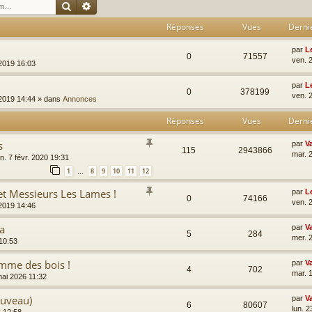
Rechercher
Recherche avancée
Réponses
Vues
Derni
par
L
0
71557
ven. 
 2019 16:03
par
L
0
378199
ven. 
 2019 14:44
» dans
Annonces
Réponses
Vues
Derni
s
par
V
115
2943866
mar. 
n. 7 févr. 2020 19:31
1
8
9
10
11
12
…
 Messieurs Les Lames !
par
L
0
74166
ven. 
 2019 14:46
ra
par
V
5
284
mer. 2
 10:53
omme des bois !
par
V
4
702
mar. 
mai 2026 11:32
ouveau)
par
V
6
80607
lun. 