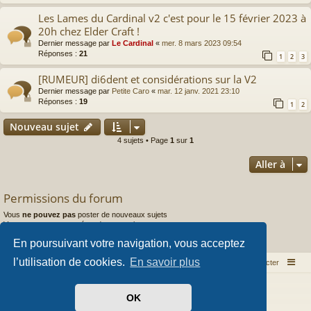
Les Lames du Cardinal v2 c'est pour le 15 février 2023 à
20h chez Elder Craft !
Dernier message par
Le Cardinal
«
mer. 8 mars 2023 09:54
Réponses :
21
1
2
3
[RUMEUR] di6dent et considérations sur la V2
Dernier message par
Petite Caro
«
mar. 12 janv. 2021 23:10
Réponses :
19
1
2
Nouveau sujet
4 sujets • Page
1
sur
1
Aller à
Permissions du forum
Vous
ne pouvez pas
poster de nouveaux sujets
Vous
ne pouvez pas
répondre aux sujets
Vous
ne pouvez pas
modifier vos messages
En poursuivant votre navigation, vous acceptez
Vous
ne pouvez pas
supprimer vos messages
l’utilisation de cookies.
En savoir plus
Index du forum
Nous contacter
Développé par
phpBB
® Forum Software © phpBB Limited
OK
Style par
Arty
- phpBB 3.3 par MrGaby
Traduit par
phpBB-fr.com