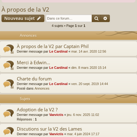
À propos de la V2
Rechercher
Recherche av
Nouveau sujet
4 sujets • Page
1
sur
1
Annonces
À propos de la V2 par Captain Phil
Dernier message par
Le Cardinal
«
mar. 14 avr. 2020 12:56
Merci à Edwin…
Dernier message par
Le Cardinal
«
dim. 8 mars 2020 15:14
Charte du forum
Dernier message par
Le Cardinal
«
ven. 20 sept. 2019 14:44
Posté dans
Annonces
Sujets
Adoption de la V2 ?
Dernier message par
Vaevictis
«
jeu. 6 nov. 2025 11:02
Réponses :
1
Discutions sur la V2 des Lames
Dernier message par
Vaevictis
«
mar. 4 juin 2024 17:17