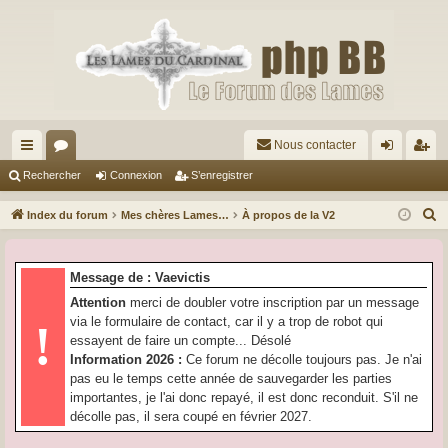
Nous contacter
cc
or
on
’e
Rechercher
Connexion
S’enregistrer
ès
u
ne
nr
R
Index du forum
Mes chères Lames…
À propos de la V2
ra
m
xi
eg
e
c
pi
s
on
ist
Message de : Vaevictis
h
de
re
Attention
merci de doubler votre inscription par un message
e
via le formulaire de contact, car il y a trop de robot qui
!
r
r
essayent de faire un compte... Désolé
c
Information 2026 :
Ce forum ne décolle toujours pas. Je n'ai
h
pas eu le temps cette année de sauvegarder les parties
e
importantes, je l'ai donc repayé, il est donc reconduit. S'il ne
r
décolle pas, il sera coupé en février 2027.