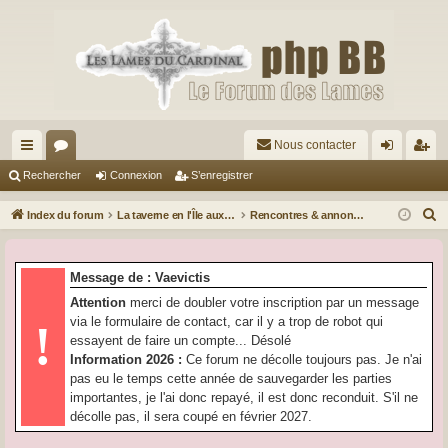
Nous contacter
cc
or
on
’e
Rechercher
Connexion
S’enregistrer
ès
u
ne
nr
R
Index du forum
La taverne en l'Île aux Écailles
Rencontres & annonces
ra
m
xi
eg
e
c
pi
s
on
ist
Message de : Vaevictis
h
de
re
Attention
merci de doubler votre inscription par un message
e
via le formulaire de contact, car il y a trop de robot qui
!
r
r
essayent de faire un compte... Désolé
c
Information 2026 :
Ce forum ne décolle toujours pas. Je n'ai
h
pas eu le temps cette année de sauvegarder les parties
e
importantes, je l'ai donc repayé, il est donc reconduit. S'il ne
r
décolle pas, il sera coupé en février 2027.