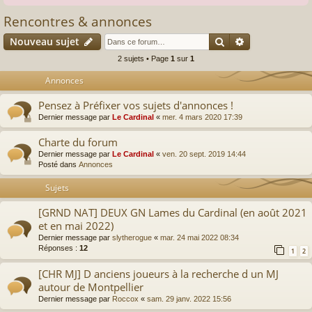
Rencontres & annonces
Rechercher
Recherche av
Nouveau sujet
2 sujets • Page
1
sur
1
Annonces
Pensez à Préfixer vos sujets d'annonces !
Dernier message par
Le Cardinal
«
mer. 4 mars 2020 17:39
Charte du forum
Dernier message par
Le Cardinal
«
ven. 20 sept. 2019 14:44
Posté dans
Annonces
Sujets
[GRND NAT] DEUX GN Lames du Cardinal (en août 2021
et en mai 2022)
Dernier message par
slytherogue
«
mar. 24 mai 2022 08:34
Réponses :
12
1
2
[CHR MJ] D anciens joueurs à la recherche d un MJ
autour de Montpellier
Dernier message par
Roccox
«
sam. 29 janv. 2022 15:56