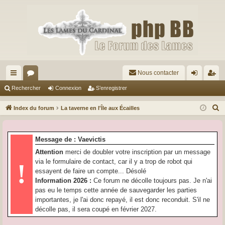
Nous contacter
cc
or
on
’e
Rechercher
Connexion
S’enregistrer
ès
u
ne
nr
R
Index du forum
La taverne en l'Île aux Écailles
ra
m
xi
eg
e
c
pi
s
on
ist
Message de : Vaevictis
h
de
re
Attention
merci de doubler votre inscription par un message
e
via le formulaire de contact, car il y a trop de robot qui
!
r
r
essayent de faire un compte... Désolé
c
Information 2026 :
Ce forum ne décolle toujours pas. Je n'ai
h
pas eu le temps cette année de sauvegarder les parties
e
importantes, je l'ai donc repayé, il est donc reconduit. S'il ne
r
décolle pas, il sera coupé en février 2027.