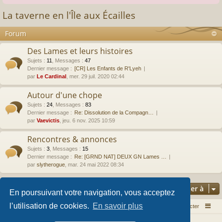
La taverne en l'Île aux Écailles
Forum
Des Lames et leurs histoires
Sujets
:
11
,
Messages
:
47
Dernier message :
[CR] Les Enfants de R'Lyeh
par
Le Cardinal
, mer. 29 juil. 2020 02:44
Autour d'une chope
Sujets
:
24
,
Messages
:
83
Dernier message :
Re: Dissolution de la Compagn…
par
Vaevictis
, jeu. 6 nov. 2025 10:59
Rencontres & annonces
Sujets
:
3
,
Messages
:
15
Dernier message :
Re: [GRND NAT] DEUX GN Lames …
par
slytherogue
, mar. 24 mai 2022 08:34
Aller à
En poursuivant votre navigation, vous acceptez
l’utilisation de cookies.
En savoir plus
Index du forum
Nous contacter