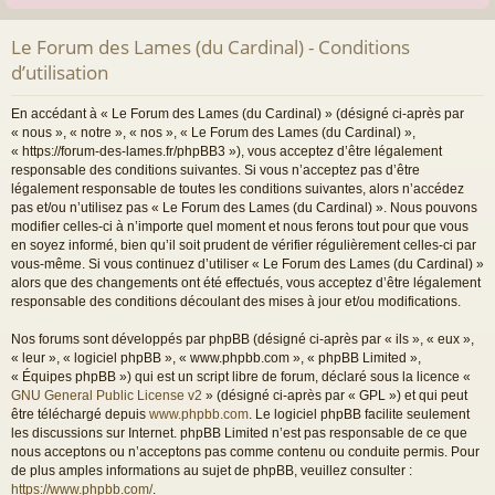
Le Forum des Lames (du Cardinal) - Conditions
d’utilisation
En accédant à « Le Forum des Lames (du Cardinal) » (désigné ci-après par
« nous », « notre », « nos », « Le Forum des Lames (du Cardinal) »,
« https://forum-des-lames.fr/phpBB3 »), vous acceptez d’être légalement
responsable des conditions suivantes. Si vous n’acceptez pas d’être
légalement responsable de toutes les conditions suivantes, alors n’accédez
pas et/ou n’utilisez pas « Le Forum des Lames (du Cardinal) ». Nous pouvons
modifier celles-ci à n’importe quel moment et nous ferons tout pour que vous
en soyez informé, bien qu’il soit prudent de vérifier régulièrement celles-ci par
vous-même. Si vous continuez d’utiliser « Le Forum des Lames (du Cardinal) »
alors que des changements ont été effectués, vous acceptez d’être légalement
responsable des conditions découlant des mises à jour et/ou modifications.
Nos forums sont développés par phpBB (désigné ci-après par « ils », « eux »,
« leur », « logiciel phpBB », « www.phpbb.com », « phpBB Limited »,
« Équipes phpBB ») qui est un script libre de forum, déclaré sous la licence «
GNU General Public License v2
» (désigné ci-après par « GPL ») et qui peut
être téléchargé depuis
www.phpbb.com
. Le logiciel phpBB facilite seulement
les discussions sur Internet. phpBB Limited n’est pas responsable de ce que
nous acceptons ou n’acceptons pas comme contenu ou conduite permis. Pour
de plus amples informations au sujet de phpBB, veuillez consulter :
https://www.phpbb.com/
.