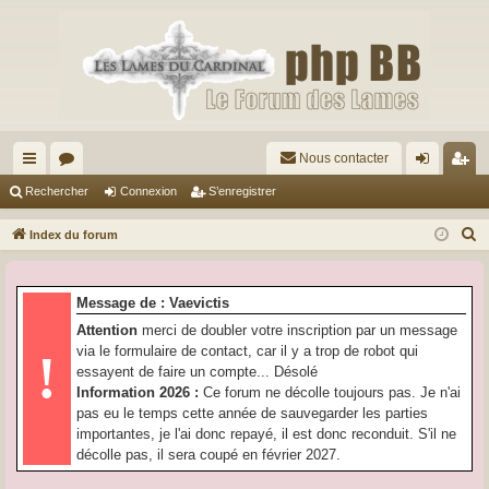
Nous contacter
cc
or
on
’e
Rechercher
Connexion
S’enregistrer
ès
u
ne
nr
R
Index du forum
ra
m
xi
eg
e
c
pi
s
on
ist
Message de : Vaevictis
h
de
re
Attention
merci de doubler votre inscription par un message
e
via le formulaire de contact, car il y a trop de robot qui
!
r
r
essayent de faire un compte... Désolé
c
Information 2026 :
Ce forum ne décolle toujours pas. Je n'ai
h
pas eu le temps cette année de sauvegarder les parties
e
importantes, je l'ai donc repayé, il est donc reconduit. S'il ne
r
décolle pas, il sera coupé en février 2027.