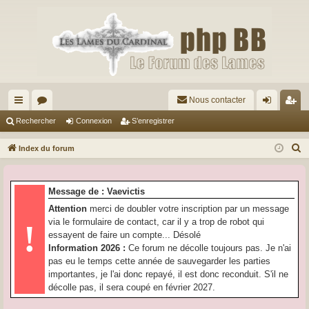
Nous contacter
cc
or
on
’e
Rechercher
Connexion
S’enregistrer
ès
u
ne
nr
R
Index du forum
ra
m
xi
eg
e
c
pi
s
on
ist
Message de : Vaevictis
h
de
re
Attention
merci de doubler votre inscription par un message
e
via le formulaire de contact, car il y a trop de robot qui
!
r
r
essayent de faire un compte... Désolé
c
Information 2026 :
Ce forum ne décolle toujours pas. Je n'ai
h
pas eu le temps cette année de sauvegarder les parties
e
importantes, je l'ai donc repayé, il est donc reconduit. S'il ne
r
décolle pas, il sera coupé en février 2027.