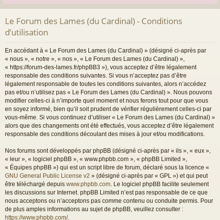
Le Forum des Lames (du Cardinal) - Conditions
d’utilisation
En accédant à « Le Forum des Lames (du Cardinal) » (désigné ci-après par
« nous », « notre », « nos », « Le Forum des Lames (du Cardinal) »,
« https://forum-des-lames.fr/phpBB3 »), vous acceptez d’être légalement
responsable des conditions suivantes. Si vous n’acceptez pas d’être
légalement responsable de toutes les conditions suivantes, alors n’accédez
pas et/ou n’utilisez pas « Le Forum des Lames (du Cardinal) ». Nous pouvons
modifier celles-ci à n’importe quel moment et nous ferons tout pour que vous
en soyez informé, bien qu’il soit prudent de vérifier régulièrement celles-ci par
vous-même. Si vous continuez d’utiliser « Le Forum des Lames (du Cardinal) »
alors que des changements ont été effectués, vous acceptez d’être légalement
responsable des conditions découlant des mises à jour et/ou modifications.
Nos forums sont développés par phpBB (désigné ci-après par « ils », « eux »,
« leur », « logiciel phpBB », « www.phpbb.com », « phpBB Limited »,
« Équipes phpBB ») qui est un script libre de forum, déclaré sous la licence «
GNU General Public License v2
» (désigné ci-après par « GPL ») et qui peut
être téléchargé depuis
www.phpbb.com
. Le logiciel phpBB facilite seulement
les discussions sur Internet. phpBB Limited n’est pas responsable de ce que
nous acceptons ou n’acceptons pas comme contenu ou conduite permis. Pour
de plus amples informations au sujet de phpBB, veuillez consulter :
https://www.phpbb.com/
.