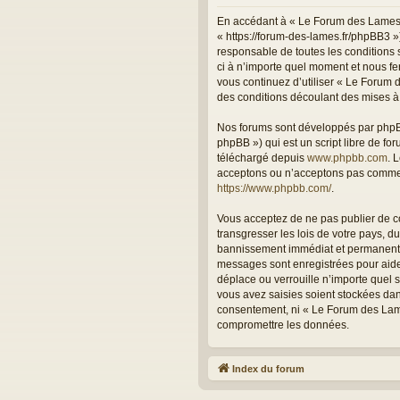
En accédant à « Le Forum des Lames (
« https://forum-des-lames.fr/phpBB3 »
responsable de toutes les conditions 
ci à n’importe quel moment et nous fer
vous continuez d’utiliser « Le Forum
des conditions découlant des mises à 
Nos forums sont développés par phpBB 
phpBB ») qui est un script libre de fo
téléchargé depuis
www.phpbb.com
. 
acceptons ou n’acceptons pas comme c
https://www.phpbb.com/
.
Vous acceptez de ne pas publier de co
transgresser les lois de votre pays, 
bannissement immédiat et permanent, a
messages sont enregistrées pour aide
déplace ou verrouille n’importe quel 
vous avez saisies soient stockées dan
consentement, ni « Le Forum des Lame
compromettre les données.
Index du forum