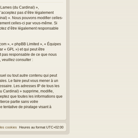
 Lames (du Cardinal) »,
n’acceptez pas d’être légalement
inal) ». Nous pouvons modifier celles-
èrement celles-ci par vous-même. Si
eptez d’être légalement responsable
.com », « phpBB Limited », « Équipes
r « GPL ») et qui peut être
est pas responsable de ce que nous
veuillez consulter :
uel ou tout autre contenu qui peut
ales. Le faire peut vous mener à un
essaire. Les adresses IP de tous les
 Cardinal) » supprime, modifie,
eptez que toutes les informations que
ierce partie sans votre
tentative de piratage visant à
les cookies
Heures au format
UTC+02:00