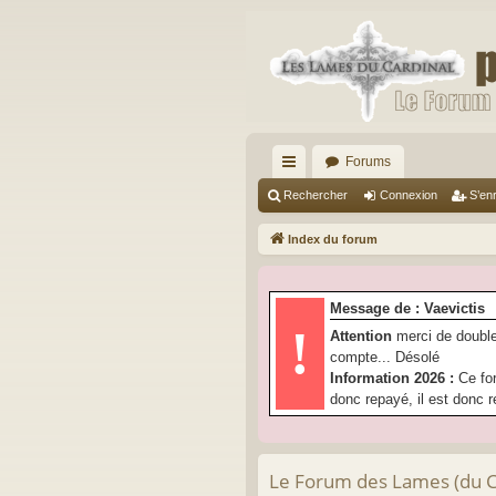
Forums
cc
Rechercher
Connexion
S’enr
ès
Index du forum
ra
pi
Message de : Vaevictis
de
!
Attention
merci de double
compte... Désolé
Information 2026 :
Ce fo
donc repayé, il est donc r
Le Forum des Lames (du Car