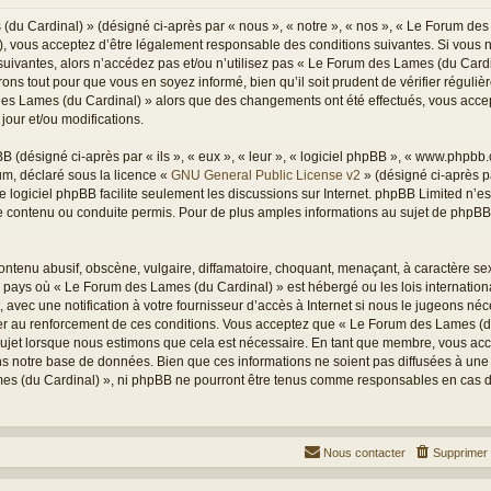
du Cardinal) » (désigné ci-après par « nous », « notre », « nos », « Le Forum des
), vous acceptez d’être légalement responsable des conditions suivantes. Si vous 
suivantes, alors n’accédez pas et/ou n’utilisez pas « Le Forum des Lames (du Card
ons tout pour que vous en soyez informé, bien qu’il soit prudent de vérifier réguli
 des Lames (du Cardinal) » alors que des changements ont été effectués, vous acc
jour et/ou modifications.
(désigné ci-après par « ils », « eux », « leur », « logiciel phpBB », « www.phpbb
rum, déclaré sous la licence «
GNU General Public License v2
» (désigné ci-après pa
Le logiciel phpBB facilite seulement les discussions sur Internet. phpBB Limited n’
ontenu ou conduite permis. Pour de plus amples informations au sujet de phpBB, 
ntenu abusif, obscène, vulgaire, diffamatoire, choquant, menaçant, à caractère sex
du pays où « Le Forum des Lames (du Cardinal) » est hébergé ou les lois internation
vec une notification à votre fournisseur d’accès à Internet si nous le jugeons néc
r au renforcement de ces conditions. Vous acceptez que « Le Forum des Lames (du
sujet lorsque nous estimons que cela est nécessaire. En tant que membre, vous acc
s notre base de données. Bien que ces informations ne soient pas diffusées à une t
s (du Cardinal) », ni phpBB ne pourront être tenus comme responsables en cas de 
Nous contacter
Supprimer 