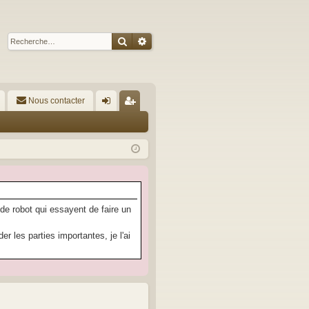
Rechercher
Recherche avancée
Nous contacter
A
on
’e
ne
nr
xi
eg
on
ist
re
 de robot qui essayent de faire un
r
 les parties importantes, je l'ai