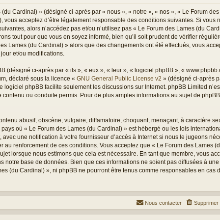
du Cardinal) » (désigné ci-après par « nous », « notre », « nos », « Le Forum des
), vous acceptez d’être légalement responsable des conditions suivantes. Si vous 
suivantes, alors n’accédez pas et/ou n’utilisez pas « Le Forum des Lames (du Card
ons tout pour que vous en soyez informé, bien qu’il soit prudent de vérifier réguli
 des Lames (du Cardinal) » alors que des changements ont été effectués, vous acc
jour et/ou modifications.
(désigné ci-après par « ils », « eux », « leur », « logiciel phpBB », « www.phpbb
rum, déclaré sous la licence «
GNU General Public License v2
» (désigné ci-après pa
Le logiciel phpBB facilite seulement les discussions sur Internet. phpBB Limited n’
ontenu ou conduite permis. Pour de plus amples informations au sujet de phpBB, 
ntenu abusif, obscène, vulgaire, diffamatoire, choquant, menaçant, à caractère sex
du pays où « Le Forum des Lames (du Cardinal) » est hébergé ou les lois internation
vec une notification à votre fournisseur d’accès à Internet si nous le jugeons néc
r au renforcement de ces conditions. Vous acceptez que « Le Forum des Lames (du
sujet lorsque nous estimons que cela est nécessaire. En tant que membre, vous acc
s notre base de données. Bien que ces informations ne soient pas diffusées à une t
s (du Cardinal) », ni phpBB ne pourront être tenus comme responsables en cas de 
Nous contacter
Supprimer 