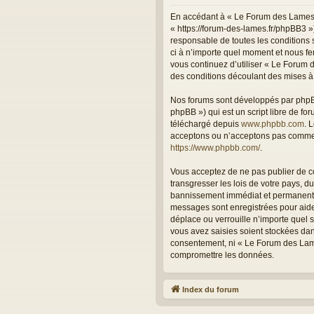
En accédant à « Le Forum des Lames (
« https://forum-des-lames.fr/phpBB3 »
responsable de toutes les conditions 
ci à n’importe quel moment et nous fer
vous continuez d’utiliser « Le Forum
des conditions découlant des mises à 
Nos forums sont développés par phpBB 
phpBB ») qui est un script libre de fo
téléchargé depuis
www.phpbb.com
. 
acceptons ou n’acceptons pas comme c
https://www.phpbb.com/
.
Vous acceptez de ne pas publier de co
transgresser les lois de votre pays, 
bannissement immédiat et permanent, a
messages sont enregistrées pour aide
déplace ou verrouille n’importe quel 
vous avez saisies soient stockées dan
consentement, ni « Le Forum des Lame
compromettre les données.
Index du forum