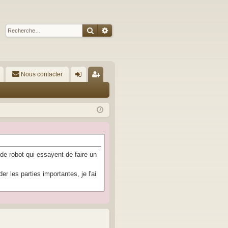
Rechercher
Recherche avancée
Nous contacter
A
on
’e
ne
nr
xi
eg
on
ist
re
 de robot qui essayent de faire un
r
 les parties importantes, je l'ai