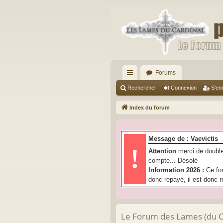
Forums
cc
Rechercher
Connexion
S’enr
ès
Index du forum
ra
pi
Message de : Vaevictis
de
!
Attention
merci de double
compte... Désolé
Information 2026 :
Ce fo
donc repayé, il est donc r
Le Forum des Lames (du Car