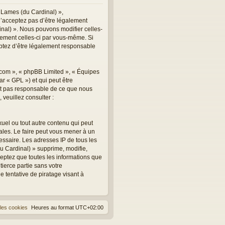
 Lames (du Cardinal) »,
n’acceptez pas d’être légalement
inal) ». Nous pouvons modifier celles-
èrement celles-ci par vous-même. Si
eptez d’être légalement responsable
.com », « phpBB Limited », « Équipes
r « GPL ») et qui peut être
est pas responsable de ce que nous
veuillez consulter :
uel ou tout autre contenu qui peut
ales. Le faire peut vous mener à un
essaire. Les adresses IP de tous les
 Cardinal) » supprime, modifie,
eptez que toutes les informations que
ierce partie sans votre
tentative de piratage visant à
les cookies
Heures au format
UTC+02:00