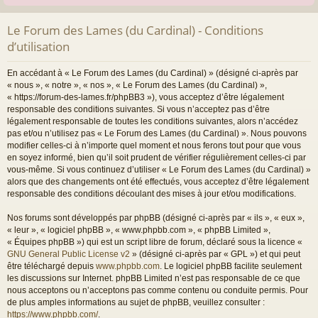
Le Forum des Lames (du Cardinal) - Conditions
d’utilisation
En accédant à « Le Forum des Lames (du Cardinal) » (désigné ci-après par
« nous », « notre », « nos », « Le Forum des Lames (du Cardinal) »,
« https://forum-des-lames.fr/phpBB3 »), vous acceptez d’être légalement
responsable des conditions suivantes. Si vous n’acceptez pas d’être
légalement responsable de toutes les conditions suivantes, alors n’accédez
pas et/ou n’utilisez pas « Le Forum des Lames (du Cardinal) ». Nous pouvons
modifier celles-ci à n’importe quel moment et nous ferons tout pour que vous
en soyez informé, bien qu’il soit prudent de vérifier régulièrement celles-ci par
vous-même. Si vous continuez d’utiliser « Le Forum des Lames (du Cardinal) »
alors que des changements ont été effectués, vous acceptez d’être légalement
responsable des conditions découlant des mises à jour et/ou modifications.
Nos forums sont développés par phpBB (désigné ci-après par « ils », « eux »,
« leur », « logiciel phpBB », « www.phpbb.com », « phpBB Limited »,
« Équipes phpBB ») qui est un script libre de forum, déclaré sous la licence «
GNU General Public License v2
» (désigné ci-après par « GPL ») et qui peut
être téléchargé depuis
www.phpbb.com
. Le logiciel phpBB facilite seulement
les discussions sur Internet. phpBB Limited n’est pas responsable de ce que
nous acceptons ou n’acceptons pas comme contenu ou conduite permis. Pour
de plus amples informations au sujet de phpBB, veuillez consulter :
https://www.phpbb.com/
.