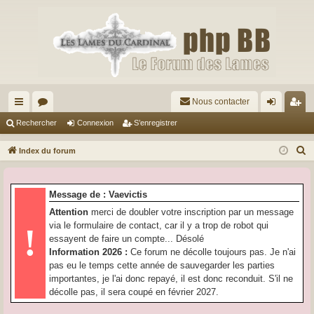
Nous contacter
cc
or
on
’e
Rechercher
Connexion
S’enregistrer
ès
u
ne
nr
R
Index du forum
ra
m
xi
eg
e
c
pi
s
on
ist
Message de : Vaevictis
h
de
re
Attention
merci de doubler votre inscription par un message
e
via le formulaire de contact, car il y a trop de robot qui
!
r
r
essayent de faire un compte... Désolé
c
Information 2026 :
Ce forum ne décolle toujours pas. Je n'ai
h
pas eu le temps cette année de sauvegarder les parties
e
importantes, je l'ai donc repayé, il est donc reconduit. S'il ne
r
décolle pas, il sera coupé en février 2027.