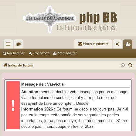
Nous contacter
cc
or
on
’e
Rechercher
Connexion
S’enregistrer
ès
u
ne
nr
R
Index du forum
ra
m
xi
eg
e
c
pi
s
on
ist
Message de : Vaevictis
h
de
re
Attention
merci de doubler votre inscription par un message
e
via le formulaire de contact, car il y a trop de robot qui
!
r
r
essayent de faire un compte... Désolé
c
Information 2026 :
Ce forum ne décolle toujours pas. Je n'ai
h
pas eu le temps cette année de sauvegarder les parties
e
importantes, je l'ai donc repayé, il est donc reconduit. S'il ne
r
décolle pas, il sera coupé en février 2027.