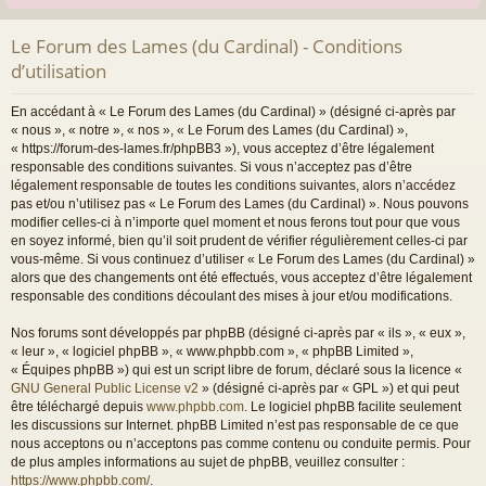
Le Forum des Lames (du Cardinal) - Conditions
d’utilisation
En accédant à « Le Forum des Lames (du Cardinal) » (désigné ci-après par
« nous », « notre », « nos », « Le Forum des Lames (du Cardinal) »,
« https://forum-des-lames.fr/phpBB3 »), vous acceptez d’être légalement
responsable des conditions suivantes. Si vous n’acceptez pas d’être
légalement responsable de toutes les conditions suivantes, alors n’accédez
pas et/ou n’utilisez pas « Le Forum des Lames (du Cardinal) ». Nous pouvons
modifier celles-ci à n’importe quel moment et nous ferons tout pour que vous
en soyez informé, bien qu’il soit prudent de vérifier régulièrement celles-ci par
vous-même. Si vous continuez d’utiliser « Le Forum des Lames (du Cardinal) »
alors que des changements ont été effectués, vous acceptez d’être légalement
responsable des conditions découlant des mises à jour et/ou modifications.
Nos forums sont développés par phpBB (désigné ci-après par « ils », « eux »,
« leur », « logiciel phpBB », « www.phpbb.com », « phpBB Limited »,
« Équipes phpBB ») qui est un script libre de forum, déclaré sous la licence «
GNU General Public License v2
» (désigné ci-après par « GPL ») et qui peut
être téléchargé depuis
www.phpbb.com
. Le logiciel phpBB facilite seulement
les discussions sur Internet. phpBB Limited n’est pas responsable de ce que
nous acceptons ou n’acceptons pas comme contenu ou conduite permis. Pour
de plus amples informations au sujet de phpBB, veuillez consulter :
https://www.phpbb.com/
.