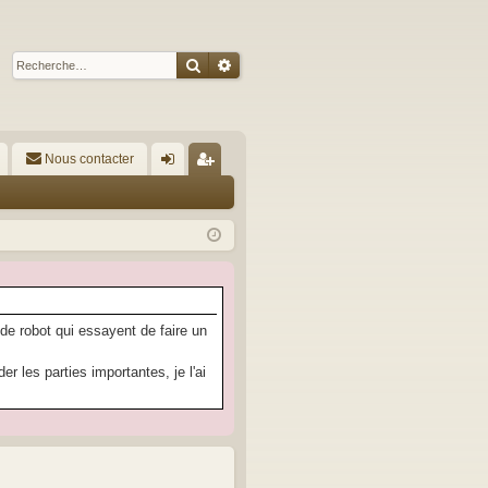
Rechercher
Recherche avancée
Nous contacter
A
on
’e
ne
nr
xi
eg
on
ist
re
 de robot qui essayent de faire un
r
 les parties importantes, je l'ai