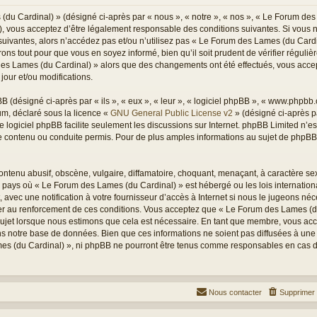
du Cardinal) » (désigné ci-après par « nous », « notre », « nos », « Le Forum des
), vous acceptez d’être légalement responsable des conditions suivantes. Si vous 
suivantes, alors n’accédez pas et/ou n’utilisez pas « Le Forum des Lames (du Card
ons tout pour que vous en soyez informé, bien qu’il soit prudent de vérifier réguli
 des Lames (du Cardinal) » alors que des changements ont été effectués, vous acc
jour et/ou modifications.
(désigné ci-après par « ils », « eux », « leur », « logiciel phpBB », « www.phpbb
rum, déclaré sous la licence «
GNU General Public License v2
» (désigné ci-après pa
Le logiciel phpBB facilite seulement les discussions sur Internet. phpBB Limited n’
ontenu ou conduite permis. Pour de plus amples informations au sujet de phpBB, 
ntenu abusif, obscène, vulgaire, diffamatoire, choquant, menaçant, à caractère sex
du pays où « Le Forum des Lames (du Cardinal) » est hébergé ou les lois internation
vec une notification à votre fournisseur d’accès à Internet si nous le jugeons néc
r au renforcement de ces conditions. Vous acceptez que « Le Forum des Lames (du
sujet lorsque nous estimons que cela est nécessaire. En tant que membre, vous acc
s notre base de données. Bien que ces informations ne soient pas diffusées à une t
s (du Cardinal) », ni phpBB ne pourront être tenus comme responsables en cas de 
Nous contacter
Supprimer 