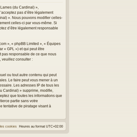
 Lames (du Cardinal) »,
n’acceptez pas d’être légalement
inal) ». Nous pouvons modifier celles-
èrement celles-ci par vous-même. Si
eptez d’être légalement responsable
.com », « phpBB Limited », « Équipes
r « GPL ») et qui peut être
est pas responsable de ce que nous
veuillez consulter :
uel ou tout autre contenu qui peut
ales. Le faire peut vous mener à un
essaire. Les adresses IP de tous les
 Cardinal) » supprime, modifie,
eptez que toutes les informations que
ierce partie sans votre
tentative de piratage visant à
les cookies
Heures au format
UTC+02:00