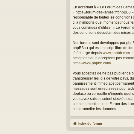
En accédant à « Le Forum des Lames (
« https://forum-des-lames.fr/phpBB3 »
responsable de toutes les conditions 
ci à n’importe quel moment et nous fer
vous continuez d’utiliser « Le Forum
des conditions découlant des mises à 
Nos forums sont développés par phpBB 
phpBB ») qui est un script libre de fo
téléchargé depuis
www.phpbb.com
. 
acceptons ou n’acceptons pas comme c
https://www.phpbb.com/
.
Vous acceptez de ne pas publier de co
transgresser les lois de votre pays, 
bannissement immédiat et permanent, a
messages sont enregistrées pour aide
déplace ou verrouille n’importe quel 
vous avez saisies soient stockées dan
consentement, ni « Le Forum des Lame
compromettre les données.
Index du forum