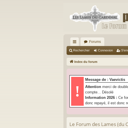
Forums
cc
Rechercher
Connexion
S’enr
ès
Index du forum
ra
pi
Message de : Vaevictis
de
!
Attention
merci de double
compte... Désolé
Information 2026 :
Ce fo
donc repayé, il est donc r
Le Forum des Lames (du Car