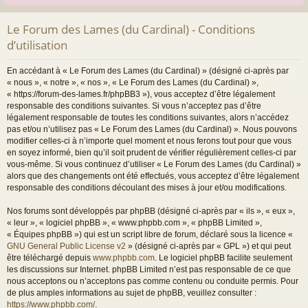
Le Forum des Lames (du Cardinal) - Conditions
d’utilisation
En accédant à « Le Forum des Lames (du Cardinal) » (désigné ci-après par
« nous », « notre », « nos », « Le Forum des Lames (du Cardinal) »,
« https://forum-des-lames.fr/phpBB3 »), vous acceptez d’être légalement
responsable des conditions suivantes. Si vous n’acceptez pas d’être
légalement responsable de toutes les conditions suivantes, alors n’accédez
pas et/ou n’utilisez pas « Le Forum des Lames (du Cardinal) ». Nous pouvons
modifier celles-ci à n’importe quel moment et nous ferons tout pour que vous
en soyez informé, bien qu’il soit prudent de vérifier régulièrement celles-ci par
vous-même. Si vous continuez d’utiliser « Le Forum des Lames (du Cardinal) »
alors que des changements ont été effectués, vous acceptez d’être légalement
responsable des conditions découlant des mises à jour et/ou modifications.
Nos forums sont développés par phpBB (désigné ci-après par « ils », « eux »,
« leur », « logiciel phpBB », « www.phpbb.com », « phpBB Limited »,
« Équipes phpBB ») qui est un script libre de forum, déclaré sous la licence «
GNU General Public License v2
» (désigné ci-après par « GPL ») et qui peut
être téléchargé depuis
www.phpbb.com
. Le logiciel phpBB facilite seulement
les discussions sur Internet. phpBB Limited n’est pas responsable de ce que
nous acceptons ou n’acceptons pas comme contenu ou conduite permis. Pour
de plus amples informations au sujet de phpBB, veuillez consulter :
https://www.phpbb.com/
.