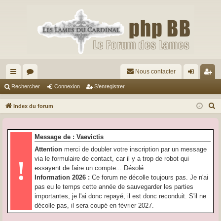
Nous contacter
cc
or
on
’e
Rechercher
Connexion
S’enregistrer
ès
u
ne
nr
R
Index du forum
ra
m
xi
eg
e
c
pi
s
on
ist
Message de : Vaevictis
h
de
re
Attention
merci de doubler votre inscription par un message
e
via le formulaire de contact, car il y a trop de robot qui
!
r
r
essayent de faire un compte... Désolé
c
Information 2026 :
Ce forum ne décolle toujours pas. Je n'ai
h
pas eu le temps cette année de sauvegarder les parties
e
importantes, je l'ai donc repayé, il est donc reconduit. S'il ne
r
décolle pas, il sera coupé en février 2027.