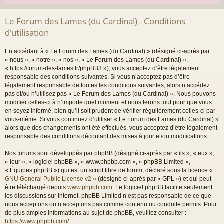
Le Forum des Lames (du Cardinal) - Conditions
d’utilisation
En accédant à « Le Forum des Lames (du Cardinal) » (désigné ci-après par
« nous », « notre », « nos », « Le Forum des Lames (du Cardinal) »,
« https://forum-des-lames.fr/phpBB3 »), vous acceptez d’être légalement
responsable des conditions suivantes. Si vous n’acceptez pas d’être
légalement responsable de toutes les conditions suivantes, alors n’accédez
pas et/ou n’utilisez pas « Le Forum des Lames (du Cardinal) ». Nous pouvons
modifier celles-ci à n’importe quel moment et nous ferons tout pour que vous
en soyez informé, bien qu’il soit prudent de vérifier régulièrement celles-ci par
vous-même. Si vous continuez d’utiliser « Le Forum des Lames (du Cardinal) »
alors que des changements ont été effectués, vous acceptez d’être légalement
responsable des conditions découlant des mises à jour et/ou modifications.
Nos forums sont développés par phpBB (désigné ci-après par « ils », « eux »,
« leur », « logiciel phpBB », « www.phpbb.com », « phpBB Limited »,
« Équipes phpBB ») qui est un script libre de forum, déclaré sous la licence «
GNU General Public License v2
» (désigné ci-après par « GPL ») et qui peut
être téléchargé depuis
www.phpbb.com
. Le logiciel phpBB facilite seulement
les discussions sur Internet. phpBB Limited n’est pas responsable de ce que
nous acceptons ou n’acceptons pas comme contenu ou conduite permis. Pour
de plus amples informations au sujet de phpBB, veuillez consulter :
https://www.phpbb.com/
.