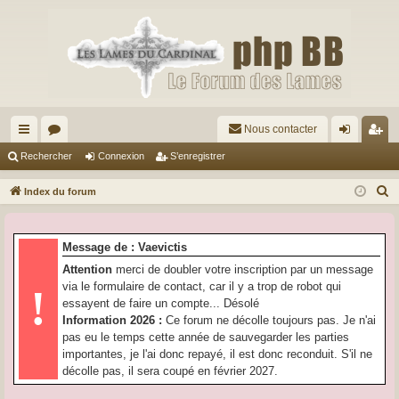
Nous contacter
cc
or
on
’e
Rechercher
Connexion
S’enregistrer
ès
u
ne
nr
R
Index du forum
ra
m
xi
eg
e
c
pi
s
on
ist
Message de : Vaevictis
h
de
re
Attention
merci de doubler votre inscription par un message
e
via le formulaire de contact, car il y a trop de robot qui
!
r
r
essayent de faire un compte... Désolé
c
Information 2026 :
Ce forum ne décolle toujours pas. Je n'ai
h
pas eu le temps cette année de sauvegarder les parties
e
importantes, je l'ai donc repayé, il est donc reconduit. S'il ne
r
décolle pas, il sera coupé en février 2027.