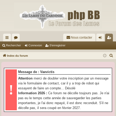
Nous contacter
cc
or
on
’e
Rechercher
Connexion
S’enregistrer
ès
u
ne
nr
R
Index du forum
ra
m
xi
eg
e
c
pi
s
on
ist
Message de : Vaevictis
h
de
re
Attention
merci de doubler votre inscription par un message
e
via le formulaire de contact, car il y a trop de robot qui
!
r
r
essayent de faire un compte... Désolé
c
Information 2026 :
Ce forum ne décolle toujours pas. Je n'ai
h
pas eu le temps cette année de sauvegarder les parties
e
importantes, je l'ai donc repayé, il est donc reconduit. S'il ne
r
décolle pas, il sera coupé en février 2027.