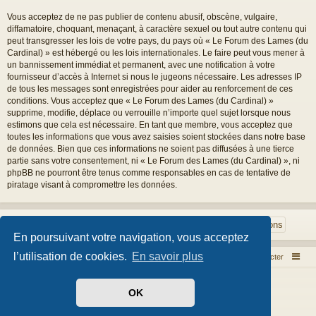
Vous acceptez de ne pas publier de contenu abusif, obscène, vulgaire,
diffamatoire, choquant, menaçant, à caractère sexuel ou tout autre contenu qui
peut transgresser les lois de votre pays, du pays où « Le Forum des Lames (du
Cardinal) » est hébergé ou les lois internationales. Le faire peut vous mener à
un bannissement immédiat et permanent, avec une notification à votre
fournisseur d’accès à Internet si nous le jugeons nécessaire. Les adresses IP
de tous les messages sont enregistrées pour aider au renforcement de ces
conditions. Vous acceptez que « Le Forum des Lames (du Cardinal) »
supprime, modifie, déplace ou verrouille n’importe quel sujet lorsque nous
estimons que cela est nécessaire. En tant que membre, vous acceptez que
toutes les informations que vous avez saisies soient stockées dans notre base
de données. Bien que ces informations ne soient pas diffusées à une tierce
partie sans votre consentement, ni « Le Forum des Lames (du Cardinal) », ni
phpBB ne pourront être tenus comme responsables en cas de tentative de
piratage visant à compromettre les données.
En poursuivant votre navigation, vous acceptez
l’utilisation de cookies.
En savoir plus
Index du forum
Nous contacter
Développé par
phpBB
® Forum Software © phpBB Limited
OK
Style par
Arty
- phpBB 3.3 par MrGaby
Traduit par
phpBB-fr.com