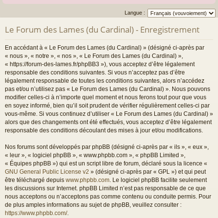
Langue :
Le Forum des Lames (du Cardinal) - Enregistrement
En accédant à « Le Forum des Lames (du Cardinal) » (désigné ci-après par
« nous », « notre », « nos », « Le Forum des Lames (du Cardinal) »,
« https://forum-des-lames.fr/phpBB3 »), vous acceptez d’être légalement
responsable des conditions suivantes. Si vous n’acceptez pas d’être
légalement responsable de toutes les conditions suivantes, alors n’accédez
pas et/ou n’utilisez pas « Le Forum des Lames (du Cardinal) ». Nous pouvons
modifier celles-ci à n’importe quel moment et nous ferons tout pour que vous
en soyez informé, bien qu’il soit prudent de vérifier régulièrement celles-ci par
vous-même. Si vous continuez d’utiliser « Le Forum des Lames (du Cardinal) »
alors que des changements ont été effectués, vous acceptez d’être légalement
responsable des conditions découlant des mises à jour et/ou modifications.
Nos forums sont développés par phpBB (désigné ci-après par « ils », « eux »,
« leur », « logiciel phpBB », « www.phpbb.com », « phpBB Limited »,
« Équipes phpBB ») qui est un script libre de forum, déclaré sous la licence «
GNU General Public License v2
» (désigné ci-après par « GPL ») et qui peut
être téléchargé depuis
www.phpbb.com
. Le logiciel phpBB facilite seulement
les discussions sur Internet. phpBB Limited n’est pas responsable de ce que
nous acceptons ou n’acceptons pas comme contenu ou conduite permis. Pour
de plus amples informations au sujet de phpBB, veuillez consulter :
https://www.phpbb.com/
.