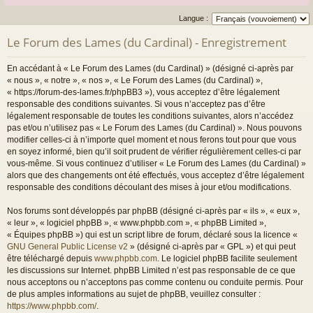
Langue :
Le Forum des Lames (du Cardinal) - Enregistrement
En accédant à « Le Forum des Lames (du Cardinal) » (désigné ci-après par
« nous », « notre », « nos », « Le Forum des Lames (du Cardinal) »,
« https://forum-des-lames.fr/phpBB3 »), vous acceptez d’être légalement
responsable des conditions suivantes. Si vous n’acceptez pas d’être
légalement responsable de toutes les conditions suivantes, alors n’accédez
pas et/ou n’utilisez pas « Le Forum des Lames (du Cardinal) ». Nous pouvons
modifier celles-ci à n’importe quel moment et nous ferons tout pour que vous
en soyez informé, bien qu’il soit prudent de vérifier régulièrement celles-ci par
vous-même. Si vous continuez d’utiliser « Le Forum des Lames (du Cardinal) »
alors que des changements ont été effectués, vous acceptez d’être légalement
responsable des conditions découlant des mises à jour et/ou modifications.
Nos forums sont développés par phpBB (désigné ci-après par « ils », « eux »,
« leur », « logiciel phpBB », « www.phpbb.com », « phpBB Limited »,
« Équipes phpBB ») qui est un script libre de forum, déclaré sous la licence «
GNU General Public License v2
» (désigné ci-après par « GPL ») et qui peut
être téléchargé depuis
www.phpbb.com
. Le logiciel phpBB facilite seulement
les discussions sur Internet. phpBB Limited n’est pas responsable de ce que
nous acceptons ou n’acceptons pas comme contenu ou conduite permis. Pour
de plus amples informations au sujet de phpBB, veuillez consulter :
https://www.phpbb.com/
.