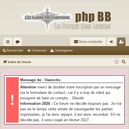
Nous contacter
cc
or
on
’e
Rechercher
Connexion
S’enregistrer
ès
u
ne
nr
R
Index du forum
ra
m
xi
eg
e
c
pi
s
on
ist
Message de : Vaevictis
h
de
re
Attention
merci de doubler votre inscription par un message
e
via le formulaire de contact, car il y a trop de robot qui
!
r
r
essayent de faire un compte... Désolé
c
Information 2026 :
Ce forum ne décolle toujours pas. Je n'ai
h
pas eu le temps cette année de sauvegarder les parties
e
importantes, je l'ai donc repayé, il est donc reconduit. S'il ne
r
décolle pas, il sera coupé en février 2027.