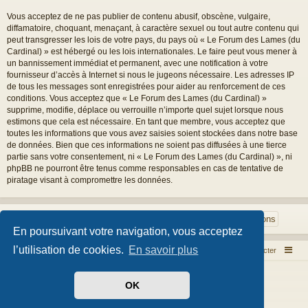
Vous acceptez de ne pas publier de contenu abusif, obscène, vulgaire,
diffamatoire, choquant, menaçant, à caractère sexuel ou tout autre contenu qui
peut transgresser les lois de votre pays, du pays où « Le Forum des Lames (du
Cardinal) » est hébergé ou les lois internationales. Le faire peut vous mener à
un bannissement immédiat et permanent, avec une notification à votre
fournisseur d’accès à Internet si nous le jugeons nécessaire. Les adresses IP
de tous les messages sont enregistrées pour aider au renforcement de ces
conditions. Vous acceptez que « Le Forum des Lames (du Cardinal) »
supprime, modifie, déplace ou verrouille n’importe quel sujet lorsque nous
estimons que cela est nécessaire. En tant que membre, vous acceptez que
toutes les informations que vous avez saisies soient stockées dans notre base
de données. Bien que ces informations ne soient pas diffusées à une tierce
partie sans votre consentement, ni « Le Forum des Lames (du Cardinal) », ni
phpBB ne pourront être tenus comme responsables en cas de tentative de
piratage visant à compromettre les données.
En poursuivant votre navigation, vous acceptez
l’utilisation de cookies.
En savoir plus
Index du forum
Nous contacter
Développé par
phpBB
® Forum Software © phpBB Limited
OK
Style par
Arty
- phpBB 3.3 par MrGaby
Traduit par
phpBB-fr.com