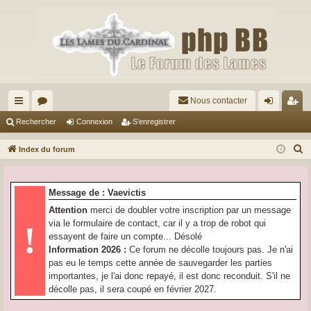
Nous contacter
cc
or
on
’e
Rechercher
Connexion
S’enregistrer
ès
u
ne
nr
R
Index du forum
ra
m
xi
eg
e
c
pi
s
on
ist
Message de : Vaevictis
h
de
re
Attention
merci de doubler votre inscription par un message
e
via le formulaire de contact, car il y a trop de robot qui
!
r
r
essayent de faire un compte... Désolé
c
Information 2026 :
Ce forum ne décolle toujours pas. Je n'ai
h
pas eu le temps cette année de sauvegarder les parties
e
importantes, je l'ai donc repayé, il est donc reconduit. S'il ne
r
décolle pas, il sera coupé en février 2027.