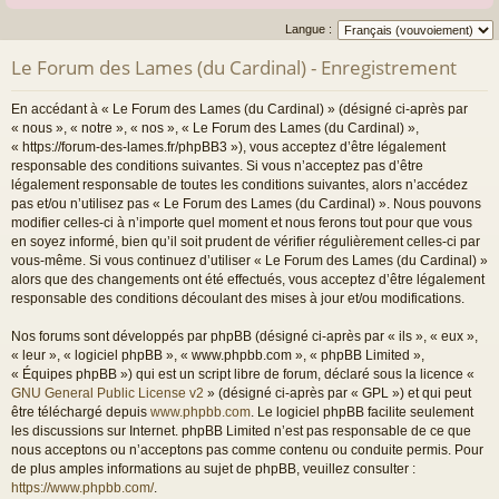
Langue :
Le Forum des Lames (du Cardinal) - Enregistrement
En accédant à « Le Forum des Lames (du Cardinal) » (désigné ci-après par
« nous », « notre », « nos », « Le Forum des Lames (du Cardinal) »,
« https://forum-des-lames.fr/phpBB3 »), vous acceptez d’être légalement
responsable des conditions suivantes. Si vous n’acceptez pas d’être
légalement responsable de toutes les conditions suivantes, alors n’accédez
pas et/ou n’utilisez pas « Le Forum des Lames (du Cardinal) ». Nous pouvons
modifier celles-ci à n’importe quel moment et nous ferons tout pour que vous
en soyez informé, bien qu’il soit prudent de vérifier régulièrement celles-ci par
vous-même. Si vous continuez d’utiliser « Le Forum des Lames (du Cardinal) »
alors que des changements ont été effectués, vous acceptez d’être légalement
responsable des conditions découlant des mises à jour et/ou modifications.
Nos forums sont développés par phpBB (désigné ci-après par « ils », « eux »,
« leur », « logiciel phpBB », « www.phpbb.com », « phpBB Limited »,
« Équipes phpBB ») qui est un script libre de forum, déclaré sous la licence «
GNU General Public License v2
» (désigné ci-après par « GPL ») et qui peut
être téléchargé depuis
www.phpbb.com
. Le logiciel phpBB facilite seulement
les discussions sur Internet. phpBB Limited n’est pas responsable de ce que
nous acceptons ou n’acceptons pas comme contenu ou conduite permis. Pour
de plus amples informations au sujet de phpBB, veuillez consulter :
https://www.phpbb.com/
.