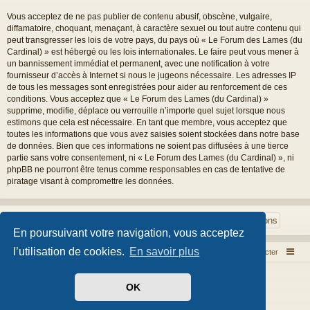
Vous acceptez de ne pas publier de contenu abusif, obscène, vulgaire,
diffamatoire, choquant, menaçant, à caractère sexuel ou tout autre contenu qui
peut transgresser les lois de votre pays, du pays où « Le Forum des Lames (du
Cardinal) » est hébergé ou les lois internationales. Le faire peut vous mener à
un bannissement immédiat et permanent, avec une notification à votre
fournisseur d’accès à Internet si nous le jugeons nécessaire. Les adresses IP
de tous les messages sont enregistrées pour aider au renforcement de ces
conditions. Vous acceptez que « Le Forum des Lames (du Cardinal) »
supprime, modifie, déplace ou verrouille n’importe quel sujet lorsque nous
estimons que cela est nécessaire. En tant que membre, vous acceptez que
toutes les informations que vous avez saisies soient stockées dans notre base
de données. Bien que ces informations ne soient pas diffusées à une tierce
partie sans votre consentement, ni « Le Forum des Lames (du Cardinal) », ni
phpBB ne pourront être tenus comme responsables en cas de tentative de
piratage visant à compromettre les données.
En poursuivant votre navigation, vous acceptez
l’utilisation de cookies.
En savoir plus
Index du forum
Nous contacter
Développé par
phpBB
® Forum Software © phpBB Limited
OK
Style par
Arty
- phpBB 3.3 par MrGaby
Traduit par
phpBB-fr.com