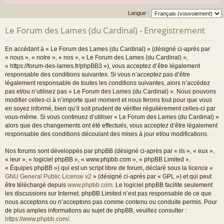
Langue :
Le Forum des Lames (du Cardinal) - Enregistrement
En accédant à « Le Forum des Lames (du Cardinal) » (désigné ci-après par
« nous », « notre », « nos », « Le Forum des Lames (du Cardinal) »,
« https://forum-des-lames.fr/phpBB3 »), vous acceptez d’être légalement
responsable des conditions suivantes. Si vous n’acceptez pas d’être
légalement responsable de toutes les conditions suivantes, alors n’accédez
pas et/ou n’utilisez pas « Le Forum des Lames (du Cardinal) ». Nous pouvons
modifier celles-ci à n’importe quel moment et nous ferons tout pour que vous
en soyez informé, bien qu’il soit prudent de vérifier régulièrement celles-ci par
vous-même. Si vous continuez d’utiliser « Le Forum des Lames (du Cardinal) »
alors que des changements ont été effectués, vous acceptez d’être légalement
responsable des conditions découlant des mises à jour et/ou modifications.
Nos forums sont développés par phpBB (désigné ci-après par « ils », « eux »,
« leur », « logiciel phpBB », « www.phpbb.com », « phpBB Limited »,
« Équipes phpBB ») qui est un script libre de forum, déclaré sous la licence «
GNU General Public License v2
» (désigné ci-après par « GPL ») et qui peut
être téléchargé depuis
www.phpbb.com
. Le logiciel phpBB facilite seulement
les discussions sur Internet. phpBB Limited n’est pas responsable de ce que
nous acceptons ou n’acceptons pas comme contenu ou conduite permis. Pour
de plus amples informations au sujet de phpBB, veuillez consulter :
https://www.phpbb.com/
.