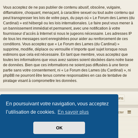
Vous acceptez de ne pas publier de contenu abusif, obscène, vulgaire,
diffamatoire, choquant, menaçant, à caractère sexuel ou tout autre contenu qui
peut transgresser les lois de votre pays, du pays où « Le Forum des Lames (du
Cardinal) » est hébergé ou les lois internationales. Le faire peut vous mener à
un bannissement immédiat et permanent, avec une notification à votre
fournisseur d’accès à Internet si nous le jugeons nécessaire. Les adresses IP
de tous les messages sont enregistrées pour aider au renforcement de ces
conditions. Vous acceptez que « Le Forum des Lames (du Cardinal) »
supprime, modifie, déplace ou verrouille n’importe quel sujet lorsque nous
estimons que cela est nécessaire. En tant que membre, vous acceptez que
toutes les informations que vous avez saisies soient stockées dans notre base
de données. Bien que ces informations ne soient pas diffusées à une tierce
partie sans votre consentement, ni « Le Forum des Lames (du Cardinal) », ni
phpBB ne pourront être tenus comme responsables en cas de tentative de
piratage visant à compromettre les données.
En poursuivant votre navigation, vous acceptez
l’utilisation de cookies.
En savoir plus
Index du forum
Nous contacter
Développé par
phpBB
® Forum Software © phpBB Limited
OK
Style par
Arty
- phpBB 3.3 par MrGaby
Traduit par
phpBB-fr.com