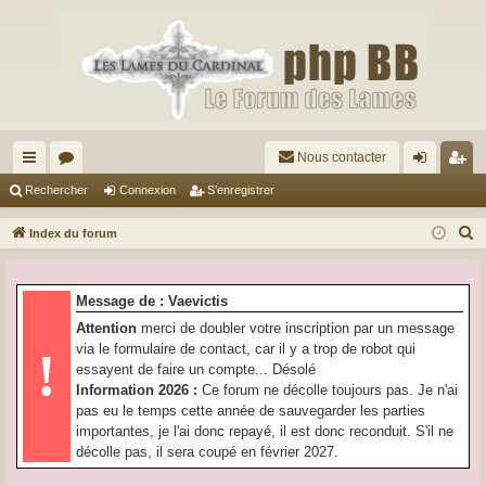
Nous contacter
cc
or
on
’e
Rechercher
Connexion
S’enregistrer
ès
u
ne
nr
R
Index du forum
ra
m
xi
eg
e
c
pi
s
on
ist
Message de : Vaevictis
h
de
re
Attention
merci de doubler votre inscription par un message
e
via le formulaire de contact, car il y a trop de robot qui
!
r
r
essayent de faire un compte... Désolé
c
Information 2026 :
Ce forum ne décolle toujours pas. Je n'ai
h
pas eu le temps cette année de sauvegarder les parties
e
importantes, je l'ai donc repayé, il est donc reconduit. S'il ne
r
décolle pas, il sera coupé en février 2027.