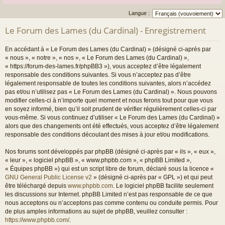
Langue :
Le Forum des Lames (du Cardinal) - Enregistrement
En accédant à « Le Forum des Lames (du Cardinal) » (désigné ci-après par
« nous », « notre », « nos », « Le Forum des Lames (du Cardinal) »,
« https://forum-des-lames.fr/phpBB3 »), vous acceptez d’être légalement
responsable des conditions suivantes. Si vous n’acceptez pas d’être
légalement responsable de toutes les conditions suivantes, alors n’accédez
pas et/ou n’utilisez pas « Le Forum des Lames (du Cardinal) ». Nous pouvons
modifier celles-ci à n’importe quel moment et nous ferons tout pour que vous
en soyez informé, bien qu’il soit prudent de vérifier régulièrement celles-ci par
vous-même. Si vous continuez d’utiliser « Le Forum des Lames (du Cardinal) »
alors que des changements ont été effectués, vous acceptez d’être légalement
responsable des conditions découlant des mises à jour et/ou modifications.
Nos forums sont développés par phpBB (désigné ci-après par « ils », « eux »,
« leur », « logiciel phpBB », « www.phpbb.com », « phpBB Limited »,
« Équipes phpBB ») qui est un script libre de forum, déclaré sous la licence «
GNU General Public License v2
» (désigné ci-après par « GPL ») et qui peut
être téléchargé depuis
www.phpbb.com
. Le logiciel phpBB facilite seulement
les discussions sur Internet. phpBB Limited n’est pas responsable de ce que
nous acceptons ou n’acceptons pas comme contenu ou conduite permis. Pour
de plus amples informations au sujet de phpBB, veuillez consulter :
https://www.phpbb.com/
.