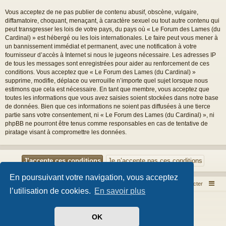
Vous acceptez de ne pas publier de contenu abusif, obscène, vulgaire,
diffamatoire, choquant, menaçant, à caractère sexuel ou tout autre contenu qui
peut transgresser les lois de votre pays, du pays où « Le Forum des Lames (du
Cardinal) » est hébergé ou les lois internationales. Le faire peut vous mener à
un bannissement immédiat et permanent, avec une notification à votre
fournisseur d’accès à Internet si nous le jugeons nécessaire. Les adresses IP
de tous les messages sont enregistrées pour aider au renforcement de ces
conditions. Vous acceptez que « Le Forum des Lames (du Cardinal) »
supprime, modifie, déplace ou verrouille n’importe quel sujet lorsque nous
estimons que cela est nécessaire. En tant que membre, vous acceptez que
toutes les informations que vous avez saisies soient stockées dans notre base
de données. Bien que ces informations ne soient pas diffusées à une tierce
partie sans votre consentement, ni « Le Forum des Lames (du Cardinal) », ni
phpBB ne pourront être tenus comme responsables en cas de tentative de
piratage visant à compromettre les données.
En poursuivant votre navigation, vous acceptez
Index du forum
Nous contacter
l’utilisation de cookies.
En savoir plus
Développé par
phpBB
® Forum Software © phpBB Limited
Style par
Arty
- phpBB 3.3 par MrGaby
OK
Traduit par
phpBB-fr.com