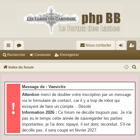
Nous contacter
cc
or
on
’e
Rechercher
Connexion
S’enregistrer
ès
u
ne
nr
R
Index du forum
ra
m
xi
eg
e
c
pi
s
on
ist
Message de : Vaevictis
h
de
re
Attention
merci de doubler votre inscription par un message
e
via le formulaire de contact, car il y a trop de robot qui
!
r
r
essayent de faire un compte... Désolé
c
Information 2026 :
Ce forum ne décolle toujours pas. Je n'ai
h
pas eu le temps cette année de sauvegarder les parties
e
importantes, je l'ai donc repayé, il est donc reconduit. S'il ne
r
décolle pas, il sera coupé en février 2027.