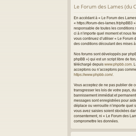
Le Forum des Lames (du Ca
En accédant à « Le Forum des Lames (
« https://forum-des-lames.fr/phpBB3 »
responsable de toutes les conditions 
ci à n’importe quel moment et nous fer
vous continuez d’utiliser « Le Forum
des conditions découlant des mises à 
Nos forums sont développés par phpBB 
phpBB ») qui est un script libre de fo
téléchargé depuis
www.phpbb.com
. 
acceptons ou n’acceptons pas comme c
https://www.phpbb.com/
.
Vous acceptez de ne pas publier de co
transgresser les lois de votre pays, 
bannissement immédiat et permanent, a
messages sont enregistrées pour aide
déplace ou verrouille n’importe quel 
vous avez saisies soient stockées dan
consentement, ni « Le Forum des Lame
compromettre les données.