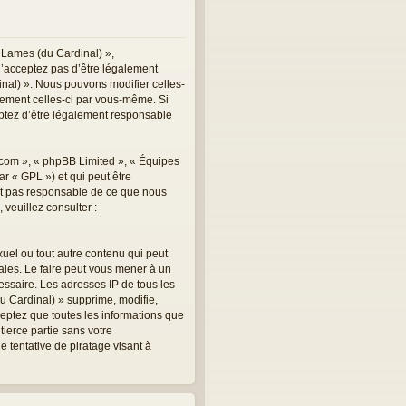
 Lames (du Cardinal) »,
n’acceptez pas d’être légalement
inal) ». Nous pouvons modifier celles-
èrement celles-ci par vous-même. Si
eptez d’être légalement responsable
.com », « phpBB Limited », « Équipes
r « GPL ») et qui peut être
est pas responsable de ce que nous
veuillez consulter :
uel ou tout autre contenu qui peut
ales. Le faire peut vous mener à un
essaire. Les adresses IP de tous les
 Cardinal) » supprime, modifie,
eptez que toutes les informations que
ierce partie sans votre
tentative de piratage visant à