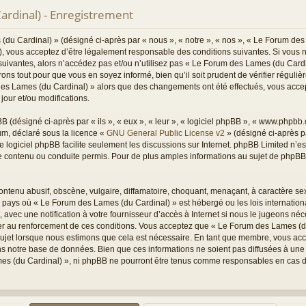
rdinal) - Enregistrement
du Cardinal) » (désigné ci-après par « nous », « notre », « nos », « Le Forum des
), vous acceptez d’être légalement responsable des conditions suivantes. Si vous 
suivantes, alors n’accédez pas et/ou n’utilisez pas « Le Forum des Lames (du Card
ons tout pour que vous en soyez informé, bien qu’il soit prudent de vérifier réguli
 des Lames (du Cardinal) » alors que des changements ont été effectués, vous acc
jour et/ou modifications.
(désigné ci-après par « ils », « eux », « leur », « logiciel phpBB », « www.phpbb
rum, déclaré sous la licence «
GNU General Public License v2
» (désigné ci-après pa
Le logiciel phpBB facilite seulement les discussions sur Internet. phpBB Limited n’
ontenu ou conduite permis. Pour de plus amples informations au sujet de phpBB, 
ntenu abusif, obscène, vulgaire, diffamatoire, choquant, menaçant, à caractère sex
du pays où « Le Forum des Lames (du Cardinal) » est hébergé ou les lois internation
vec une notification à votre fournisseur d’accès à Internet si nous le jugeons néc
r au renforcement de ces conditions. Vous acceptez que « Le Forum des Lames (du
sujet lorsque nous estimons que cela est nécessaire. En tant que membre, vous acc
s notre base de données. Bien que ces informations ne soient pas diffusées à une t
s (du Cardinal) », ni phpBB ne pourront être tenus comme responsables en cas de 