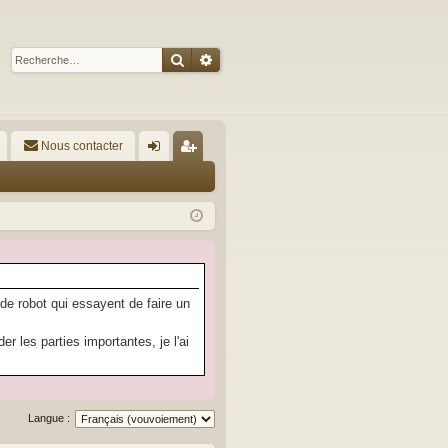
Rechercher
Recherche avancée
Nous contacter
A
on
’e
ne
nr
xi
eg
on
ist
re
 de robot qui essayent de faire un
r
 les parties importantes, je l'ai
Langue :