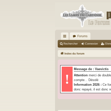
Forums
cc
Rechercher
Connexion
S’enr
ès
Index du forum
ra
pi
Message de : Vaevictis
de
!
Attention
merci de double
compte... Désolé
Information 2026 :
Ce fo
donc repayé, il est donc r