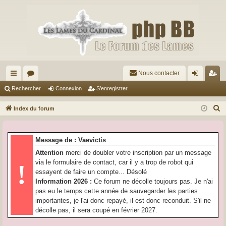
Nous contacter
cc
or
on
’e
Rechercher
Connexion
S’enregistrer
ès
u
ne
nr
R
Index du forum
ra
m
xi
eg
e
c
pi
s
on
ist
Message de : Vaevictis
h
de
re
Attention
merci de doubler votre inscription par un message
e
via le formulaire de contact, car il y a trop de robot qui
!
r
r
essayent de faire un compte... Désolé
c
Information 2026 :
Ce forum ne décolle toujours pas. Je n'ai
h
pas eu le temps cette année de sauvegarder les parties
e
importantes, je l'ai donc repayé, il est donc reconduit. S'il ne
r
décolle pas, il sera coupé en février 2027.