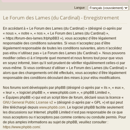
Langue :
Le Forum des Lames (du Cardinal) - Enregistrement
En accédant à « Le Forum des Lames (du Cardinal) » (désigné ci-après par
« nous », « notre », « nos », « Le Forum des Lames (du Cardinal) »,
« https://forum-des-lames.fr/phpBB3 »), vous acceptez d’être légalement
responsable des conditions suivantes. Si vous n’acceptez pas d’être
légalement responsable de toutes les conditions suivantes, alors n’accédez
pas et/ou n’utilisez pas « Le Forum des Lames (du Cardinal) ». Nous pouvons
modifier celles-ci à n’importe quel moment et nous ferons tout pour que vous
en soyez informé, bien qu’il soit prudent de vérifier régulièrement celles-ci par
vous-même. Si vous continuez d’utiliser « Le Forum des Lames (du Cardinal) »
alors que des changements ont été effectués, vous acceptez d’être légalement
responsable des conditions découlant des mises à jour et/ou modifications.
Nos forums sont développés par phpBB (désigné ci-après par « ils », « eux »,
« leur », « logiciel phpBB », « www.phpbb.com », « phpBB Limited »,
« Équipes phpBB ») qui est un script libre de forum, déclaré sous la licence «
GNU General Public License v2
» (désigné ci-après par « GPL ») et qui peut
être téléchargé depuis
www.phpbb.com
. Le logiciel phpBB facilite seulement
les discussions sur Internet. phpBB Limited n’est pas responsable de ce que
nous acceptons ou n’acceptons pas comme contenu ou conduite permis. Pour
de plus amples informations au sujet de phpBB, veuillez consulter :
https://www.phpbb.com/
.