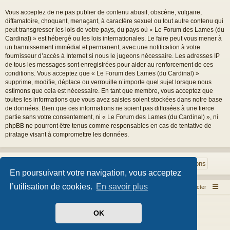
Vous acceptez de ne pas publier de contenu abusif, obscène, vulgaire,
diffamatoire, choquant, menaçant, à caractère sexuel ou tout autre contenu qui
peut transgresser les lois de votre pays, du pays où « Le Forum des Lames (du
Cardinal) » est hébergé ou les lois internationales. Le faire peut vous mener à
un bannissement immédiat et permanent, avec une notification à votre
fournisseur d’accès à Internet si nous le jugeons nécessaire. Les adresses IP
de tous les messages sont enregistrées pour aider au renforcement de ces
conditions. Vous acceptez que « Le Forum des Lames (du Cardinal) »
supprime, modifie, déplace ou verrouille n’importe quel sujet lorsque nous
estimons que cela est nécessaire. En tant que membre, vous acceptez que
toutes les informations que vous avez saisies soient stockées dans notre base
de données. Bien que ces informations ne soient pas diffusées à une tierce
partie sans votre consentement, ni « Le Forum des Lames (du Cardinal) », ni
phpBB ne pourront être tenus comme responsables en cas de tentative de
piratage visant à compromettre les données.
En poursuivant votre navigation, vous acceptez
l’utilisation de cookies.
En savoir plus
Index du forum
Nous contacter
Développé par
phpBB
® Forum Software © phpBB Limited
OK
Style par
Arty
- phpBB 3.3 par MrGaby
Traduit par
phpBB-fr.com