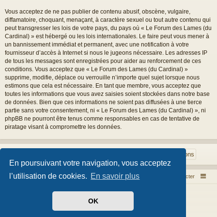
Vous acceptez de ne pas publier de contenu abusif, obscène, vulgaire,
diffamatoire, choquant, menaçant, à caractère sexuel ou tout autre contenu qui
peut transgresser les lois de votre pays, du pays où « Le Forum des Lames (du
Cardinal) » est hébergé ou les lois internationales. Le faire peut vous mener à
un bannissement immédiat et permanent, avec une notification à votre
fournisseur d’accès à Internet si nous le jugeons nécessaire. Les adresses IP
de tous les messages sont enregistrées pour aider au renforcement de ces
conditions. Vous acceptez que « Le Forum des Lames (du Cardinal) »
supprime, modifie, déplace ou verrouille n’importe quel sujet lorsque nous
estimons que cela est nécessaire. En tant que membre, vous acceptez que
toutes les informations que vous avez saisies soient stockées dans notre base
de données. Bien que ces informations ne soient pas diffusées à une tierce
partie sans votre consentement, ni « Le Forum des Lames (du Cardinal) », ni
phpBB ne pourront être tenus comme responsables en cas de tentative de
piratage visant à compromettre les données.
En poursuivant votre navigation, vous acceptez
l’utilisation de cookies.
En savoir plus
Index du forum
Nous contacter
Développé par
phpBB
® Forum Software © phpBB Limited
OK
Style par
Arty
- phpBB 3.3 par MrGaby
Traduit par
phpBB-fr.com