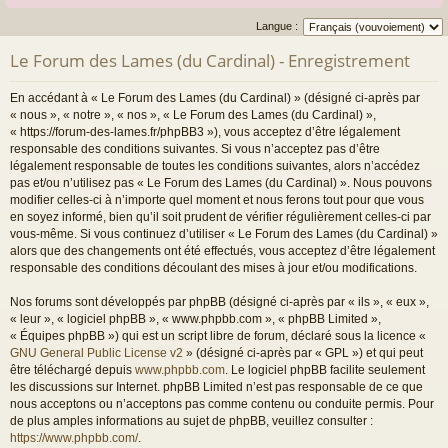
Langue :
Le Forum des Lames (du Cardinal) - Enregistrement
En accédant à « Le Forum des Lames (du Cardinal) » (désigné ci-après par
« nous », « notre », « nos », « Le Forum des Lames (du Cardinal) »,
« https://forum-des-lames.fr/phpBB3 »), vous acceptez d’être légalement
responsable des conditions suivantes. Si vous n’acceptez pas d’être
légalement responsable de toutes les conditions suivantes, alors n’accédez
pas et/ou n’utilisez pas « Le Forum des Lames (du Cardinal) ». Nous pouvons
modifier celles-ci à n’importe quel moment et nous ferons tout pour que vous
en soyez informé, bien qu’il soit prudent de vérifier régulièrement celles-ci par
vous-même. Si vous continuez d’utiliser « Le Forum des Lames (du Cardinal) »
alors que des changements ont été effectués, vous acceptez d’être légalement
responsable des conditions découlant des mises à jour et/ou modifications.
Nos forums sont développés par phpBB (désigné ci-après par « ils », « eux »,
« leur », « logiciel phpBB », « www.phpbb.com », « phpBB Limited »,
« Équipes phpBB ») qui est un script libre de forum, déclaré sous la licence «
GNU General Public License v2
» (désigné ci-après par « GPL ») et qui peut
être téléchargé depuis
www.phpbb.com
. Le logiciel phpBB facilite seulement
les discussions sur Internet. phpBB Limited n’est pas responsable de ce que
nous acceptons ou n’acceptons pas comme contenu ou conduite permis. Pour
de plus amples informations au sujet de phpBB, veuillez consulter :
https://www.phpbb.com/
.