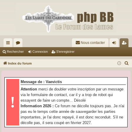
Nous contacter
cc
or
on
’e
Rechercher
Connexion
S’enregistrer
ès
u
ne
nr
R
Index du forum
ra
m
xi
eg
e
c
pi
s
on
ist
Message de : Vaevictis
h
de
re
Attention
merci de doubler votre inscription par un message
e
via le formulaire de contact, car il y a trop de robot qui
!
r
r
essayent de faire un compte... Désolé
c
Information 2026 :
Ce forum ne décolle toujours pas. Je n'ai
h
pas eu le temps cette année de sauvegarder les parties
e
importantes, je l'ai donc repayé, il est donc reconduit. S'il ne
r
décolle pas, il sera coupé en février 2027.