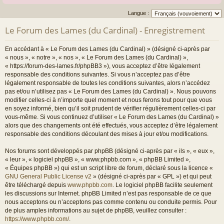
Langue :
Le Forum des Lames (du Cardinal) - Enregistrement
En accédant à « Le Forum des Lames (du Cardinal) » (désigné ci-après par
« nous », « notre », « nos », « Le Forum des Lames (du Cardinal) »,
« https://forum-des-lames.fr/phpBB3 »), vous acceptez d’être légalement
responsable des conditions suivantes. Si vous n’acceptez pas d’être
légalement responsable de toutes les conditions suivantes, alors n’accédez
pas et/ou n’utilisez pas « Le Forum des Lames (du Cardinal) ». Nous pouvons
modifier celles-ci à n’importe quel moment et nous ferons tout pour que vous
en soyez informé, bien qu’il soit prudent de vérifier régulièrement celles-ci par
vous-même. Si vous continuez d’utiliser « Le Forum des Lames (du Cardinal) »
alors que des changements ont été effectués, vous acceptez d’être légalement
responsable des conditions découlant des mises à jour et/ou modifications.
Nos forums sont développés par phpBB (désigné ci-après par « ils », « eux »,
« leur », « logiciel phpBB », « www.phpbb.com », « phpBB Limited »,
« Équipes phpBB ») qui est un script libre de forum, déclaré sous la licence «
GNU General Public License v2
» (désigné ci-après par « GPL ») et qui peut
être téléchargé depuis
www.phpbb.com
. Le logiciel phpBB facilite seulement
les discussions sur Internet. phpBB Limited n’est pas responsable de ce que
nous acceptons ou n’acceptons pas comme contenu ou conduite permis. Pour
de plus amples informations au sujet de phpBB, veuillez consulter :
https://www.phpbb.com/
.