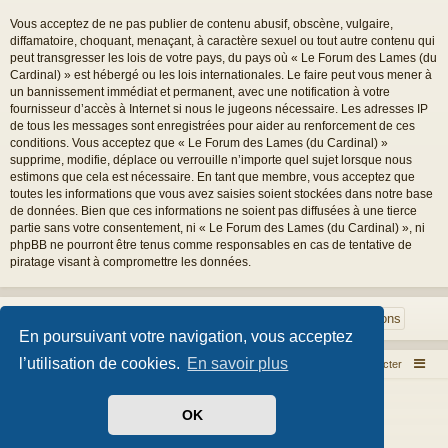
Vous acceptez de ne pas publier de contenu abusif, obscène, vulgaire,
diffamatoire, choquant, menaçant, à caractère sexuel ou tout autre contenu qui
peut transgresser les lois de votre pays, du pays où « Le Forum des Lames (du
Cardinal) » est hébergé ou les lois internationales. Le faire peut vous mener à
un bannissement immédiat et permanent, avec une notification à votre
fournisseur d’accès à Internet si nous le jugeons nécessaire. Les adresses IP
de tous les messages sont enregistrées pour aider au renforcement de ces
conditions. Vous acceptez que « Le Forum des Lames (du Cardinal) »
supprime, modifie, déplace ou verrouille n’importe quel sujet lorsque nous
estimons que cela est nécessaire. En tant que membre, vous acceptez que
toutes les informations que vous avez saisies soient stockées dans notre base
de données. Bien que ces informations ne soient pas diffusées à une tierce
partie sans votre consentement, ni « Le Forum des Lames (du Cardinal) », ni
phpBB ne pourront être tenus comme responsables en cas de tentative de
piratage visant à compromettre les données.
En poursuivant votre navigation, vous acceptez
l’utilisation de cookies.
En savoir plus
Index du forum
Nous contacter
Développé par
phpBB
® Forum Software © phpBB Limited
OK
Style par
Arty
- phpBB 3.3 par MrGaby
Traduit par
phpBB-fr.com