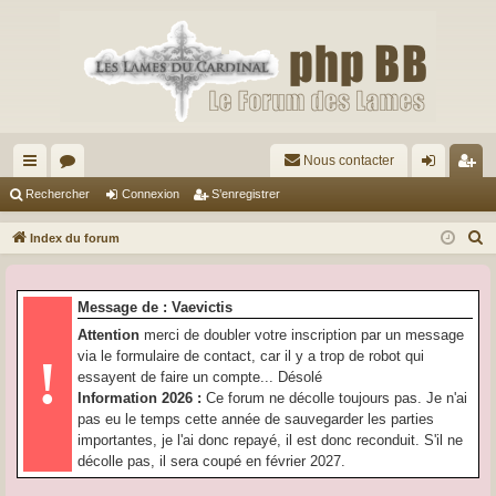
Nous contacter
cc
or
on
’e
Rechercher
Connexion
S’enregistrer
ès
u
ne
nr
R
Index du forum
ra
m
xi
eg
e
c
pi
s
on
ist
Message de : Vaevictis
h
de
re
Attention
merci de doubler votre inscription par un message
e
via le formulaire de contact, car il y a trop de robot qui
!
r
r
essayent de faire un compte... Désolé
c
Information 2026 :
Ce forum ne décolle toujours pas. Je n'ai
h
pas eu le temps cette année de sauvegarder les parties
e
importantes, je l'ai donc repayé, il est donc reconduit. S'il ne
r
décolle pas, il sera coupé en février 2027.