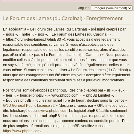
Langue :
Le Forum des Lames (du Cardinal) - Enregistrement
En accédant à « Le Forum des Lames (du Cardinal) » (désigné ci-après par
« nous », « notre », « nos », « Le Forum des Lames (du Cardinal) »,
« https://forum-des-lames.fr/phpBB3 »), vous acceptez d’être légalement
responsable des conditions suivantes. Si vous n’acceptez pas d’être
légalement responsable de toutes les conditions suivantes, alors n’accédez
pas et/ou n’utilisez pas « Le Forum des Lames (du Cardinal) ». Nous pouvons
modifier celles-ci à n’importe quel moment et nous ferons tout pour que vous
en soyez informé, bien qu’il soit prudent de vérifier régulièrement celles-ci par
vous-même. Si vous continuez d’utiliser « Le Forum des Lames (du Cardinal) »
alors que des changements ont été effectués, vous acceptez d’être légalement
responsable des conditions découlant des mises à jour et/ou modifications.
Nos forums sont développés par phpBB (désigné ci-après par « ils », « eux »,
« leur », « logiciel phpBB », « www.phpbb.com », « phpBB Limited »,
« Équipes phpBB ») qui est un script libre de forum, déclaré sous la licence «
GNU General Public License v2
» (désigné ci-après par « GPL ») et qui peut
être téléchargé depuis
www.phpbb.com
. Le logiciel phpBB facilite seulement
les discussions sur Internet. phpBB Limited n’est pas responsable de ce que
nous acceptons ou n’acceptons pas comme contenu ou conduite permis. Pour
de plus amples informations au sujet de phpBB, veuillez consulter :
https://www.phpbb.com/
.