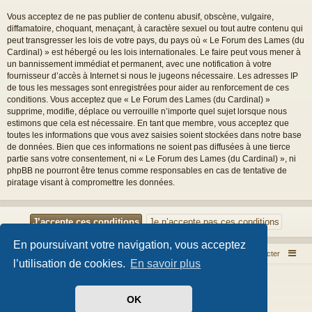
Vous acceptez de ne pas publier de contenu abusif, obscène, vulgaire,
diffamatoire, choquant, menaçant, à caractère sexuel ou tout autre contenu qui
peut transgresser les lois de votre pays, du pays où « Le Forum des Lames (du
Cardinal) » est hébergé ou les lois internationales. Le faire peut vous mener à
un bannissement immédiat et permanent, avec une notification à votre
fournisseur d’accès à Internet si nous le jugeons nécessaire. Les adresses IP
de tous les messages sont enregistrées pour aider au renforcement de ces
conditions. Vous acceptez que « Le Forum des Lames (du Cardinal) »
supprime, modifie, déplace ou verrouille n’importe quel sujet lorsque nous
estimons que cela est nécessaire. En tant que membre, vous acceptez que
toutes les informations que vous avez saisies soient stockées dans notre base
de données. Bien que ces informations ne soient pas diffusées à une tierce
partie sans votre consentement, ni « Le Forum des Lames (du Cardinal) », ni
phpBB ne pourront être tenus comme responsables en cas de tentative de
piratage visant à compromettre les données.
En poursuivant votre navigation, vous acceptez
Index du forum
Nous contacter
l’utilisation de cookies.
En savoir plus
Développé par
phpBB
® Forum Software © phpBB Limited
Style par
Arty
- phpBB 3.3 par MrGaby
OK
Traduit par
phpBB-fr.com