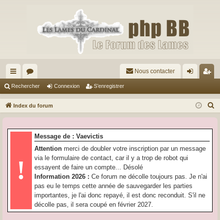
Nous contacter
cc
or
on
’e
Rechercher
Connexion
S’enregistrer
ès
u
ne
nr
R
Index du forum
ra
m
xi
eg
e
c
pi
s
on
ist
Message de : Vaevictis
h
de
re
Attention
merci de doubler votre inscription par un message
e
via le formulaire de contact, car il y a trop de robot qui
!
r
r
essayent de faire un compte... Désolé
c
Information 2026 :
Ce forum ne décolle toujours pas. Je n'ai
h
pas eu le temps cette année de sauvegarder les parties
e
importantes, je l'ai donc repayé, il est donc reconduit. S'il ne
r
décolle pas, il sera coupé en février 2027.