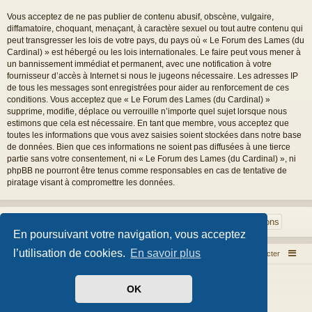
Vous acceptez de ne pas publier de contenu abusif, obscène, vulgaire,
diffamatoire, choquant, menaçant, à caractère sexuel ou tout autre contenu qui
peut transgresser les lois de votre pays, du pays où « Le Forum des Lames (du
Cardinal) » est hébergé ou les lois internationales. Le faire peut vous mener à
un bannissement immédiat et permanent, avec une notification à votre
fournisseur d’accès à Internet si nous le jugeons nécessaire. Les adresses IP
de tous les messages sont enregistrées pour aider au renforcement de ces
conditions. Vous acceptez que « Le Forum des Lames (du Cardinal) »
supprime, modifie, déplace ou verrouille n’importe quel sujet lorsque nous
estimons que cela est nécessaire. En tant que membre, vous acceptez que
toutes les informations que vous avez saisies soient stockées dans notre base
de données. Bien que ces informations ne soient pas diffusées à une tierce
partie sans votre consentement, ni « Le Forum des Lames (du Cardinal) », ni
phpBB ne pourront être tenus comme responsables en cas de tentative de
piratage visant à compromettre les données.
En poursuivant votre navigation, vous acceptez
l’utilisation de cookies.
En savoir plus
Index du forum
Nous contacter
Développé par
phpBB
® Forum Software © phpBB Limited
OK
Style par
Arty
- phpBB 3.3 par MrGaby
Traduit par
phpBB-fr.com