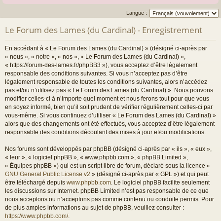
Langue :
Le Forum des Lames (du Cardinal) - Enregistrement
En accédant à « Le Forum des Lames (du Cardinal) » (désigné ci-après par
« nous », « notre », « nos », « Le Forum des Lames (du Cardinal) »,
« https://forum-des-lames.fr/phpBB3 »), vous acceptez d’être légalement
responsable des conditions suivantes. Si vous n’acceptez pas d’être
légalement responsable de toutes les conditions suivantes, alors n’accédez
pas et/ou n’utilisez pas « Le Forum des Lames (du Cardinal) ». Nous pouvons
modifier celles-ci à n’importe quel moment et nous ferons tout pour que vous
en soyez informé, bien qu’il soit prudent de vérifier régulièrement celles-ci par
vous-même. Si vous continuez d’utiliser « Le Forum des Lames (du Cardinal) »
alors que des changements ont été effectués, vous acceptez d’être légalement
responsable des conditions découlant des mises à jour et/ou modifications.
Nos forums sont développés par phpBB (désigné ci-après par « ils », « eux »,
« leur », « logiciel phpBB », « www.phpbb.com », « phpBB Limited »,
« Équipes phpBB ») qui est un script libre de forum, déclaré sous la licence «
GNU General Public License v2
» (désigné ci-après par « GPL ») et qui peut
être téléchargé depuis
www.phpbb.com
. Le logiciel phpBB facilite seulement
les discussions sur Internet. phpBB Limited n’est pas responsable de ce que
nous acceptons ou n’acceptons pas comme contenu ou conduite permis. Pour
de plus amples informations au sujet de phpBB, veuillez consulter :
https://www.phpbb.com/
.