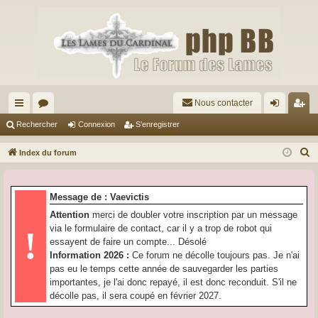
Nous contacter
cc
or
on
’e
Rechercher
Connexion
S’enregistrer
ès
u
ne
nr
R
Index du forum
ra
m
xi
eg
e
c
pi
s
on
ist
Message de : Vaevictis
h
de
re
Attention
merci de doubler votre inscription par un message
e
via le formulaire de contact, car il y a trop de robot qui
!
r
r
essayent de faire un compte... Désolé
c
Information 2026 :
Ce forum ne décolle toujours pas. Je n'ai
h
pas eu le temps cette année de sauvegarder les parties
e
importantes, je l'ai donc repayé, il est donc reconduit. S'il ne
r
décolle pas, il sera coupé en février 2027.