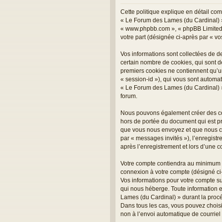
Cette politique explique en détail com
« Le Forum des Lames (du Cardinal) », 
« www.phpbb.com », « phpBB Limited »,
votre part (désignée ci-après par « vo
Vos informations sont collectées de 
certain nombre de cookies, qui sont de
premiers cookies ne contiennent qu’un i
« session-id »), qui vous sont automa
« Le Forum des Lames (du Cardinal) » e
forum.
Nous pouvons également créer des coo
hors de portée du document qui est pr
que vous nous envoyez et que nous coll
par « messages invités »), l’enregis
après l’enregistrement et lors d’une 
Votre compte contiendra au minimum un
connexion à votre compte (désigné ci-a
Vos informations pour votre compte s
qui nous héberge. Toute information e
Lames (du Cardinal) » durant la procé
Dans tous les cas, vous pouvez choisi
non à l’envoi automatique de courriel 