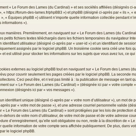
ment « Le Forum des Lames (du Cardinal) » et ses sociétés affiliées (désignés ci-ap
« https://forum-des-lames.fr/phpBB3 ») et phpBB (désigné ci-après par « ils », « eu
 « Équipes phpBB ») utilisent n’importe quelle information collectée pendant n’imp
s informations »).
deux manières. Premièrement, en naviguant sur « Le Forum des Lames (du Cardinal)
s petits fichiers textes téléchargés dans les fichiers temporaires du navigateur Int
dentifiant utilisateur (désigné ci-après par « user-id ») et un identifiant de sessio
tiquement assignés par le logiciel phpBB. Un troisième cookie sera créé une fois q
t est utilisé pour stocker les informations sur les sujets que vous avez lus, ce qui
kies externes au logiciel phpBB tout en naviguant sur « Le Forum des Lames (du C
évu pour couvrir seulement les pages créées par le logiciel phpBB. La seconde man
ectons. Ceci peut être, et n’est pas limité à : la publication de message en tant qu’
trement sur « Le Forum des Lames (du Cardinal) » (désignée ici par « votre compte
connexion (désignés ici par « vos messages »).
 identifiant unique (désigné ci-après par « votre nom d’utilisateur »), un mot de p
près par « votre mot de passe »), et une adresse courriel personnelle valide (désig
ur « Le Forum des Lames (du Cardinal) » sont protégées par les lois de protection
n-dehors de votre nom d’utilisateur, de votre mot de passe et de votre adresse cou
dure d’enregistrement, qu’elle soit obligatoire ou non, reste à la discrétion de « 
r quelle information de votre compte sera affichée publiquement. De plus, dans votr
par le logiciel phpBB.