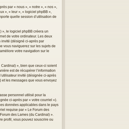
rès par « nous », « notre », « nos »,
x », « leur », « logiciel phpBB »,
orte quelle session d’utilisation de
 », le logiciel phpBB créera un
ernet de votre ordinateur. Les deux
n invité (désigné ci-après par
ue vous naviguerez sur les sujets de
 améliore votre navigation sur le
ardinal) », bien que ceux-ci soient
ière est de récupérer l’information
utilisateur invité (désignée ci-après
 ») et les messages que vous envoyez
asse personnel utilisé pour la
née ci-après par « votre courriel »).
 des données applicables dans le pays
rriel requise par « Le Forum des
Le Forum des Lames (du Cardinal) ».
e profil, vous pouvez souscrire ou