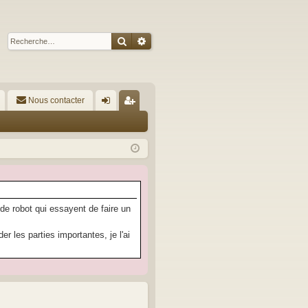
Rechercher
Recherche avancée
Nous contacter
A
on
’e
ne
nr
xi
eg
on
ist
re
 de robot qui essayent de faire un
r
 les parties importantes, je l'ai