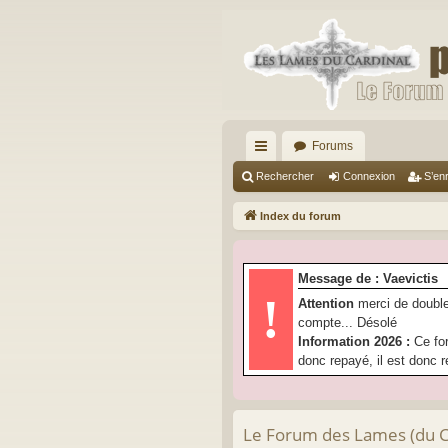
Forums
cc
Rechercher
Connexion
S’enr
ès
Index du forum
ra
pi
Message de : Vaevictis
de
!
Attention
merci de double
compte... Désolé
Information 2026 :
Ce fo
donc repayé, il est donc r
Le Forum des Lames (du Car