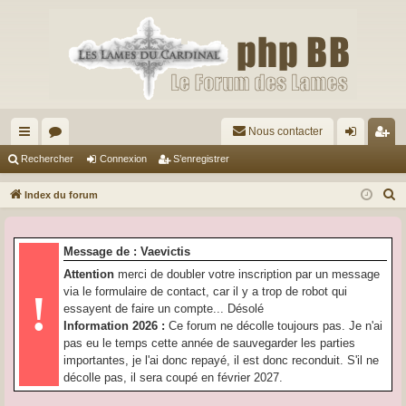
Nous contacter
cc
or
on
’e
Rechercher
Connexion
S’enregistrer
ès
u
ne
nr
R
Index du forum
ra
m
xi
eg
e
c
pi
s
on
ist
Message de : Vaevictis
h
de
re
Attention
merci de doubler votre inscription par un message
e
via le formulaire de contact, car il y a trop de robot qui
!
r
r
essayent de faire un compte... Désolé
c
Information 2026 :
Ce forum ne décolle toujours pas. Je n'ai
h
pas eu le temps cette année de sauvegarder les parties
e
importantes, je l'ai donc repayé, il est donc reconduit. S'il ne
r
décolle pas, il sera coupé en février 2027.