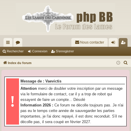
Nous contacter
cc
or
on
’e
Rechercher
Connexion
S’enregistrer
ès
u
ne
nr
R
Index du forum
ra
m
xi
eg
e
c
pi
s
on
ist
Message de : Vaevictis
h
de
re
Attention
merci de doubler votre inscription par un message
e
via le formulaire de contact, car il y a trop de robot qui
!
r
r
essayent de faire un compte... Désolé
c
Information 2026 :
Ce forum ne décolle toujours pas. Je n'ai
h
pas eu le temps cette année de sauvegarder les parties
e
importantes, je l'ai donc repayé, il est donc reconduit. S'il ne
r
décolle pas, il sera coupé en février 2027.