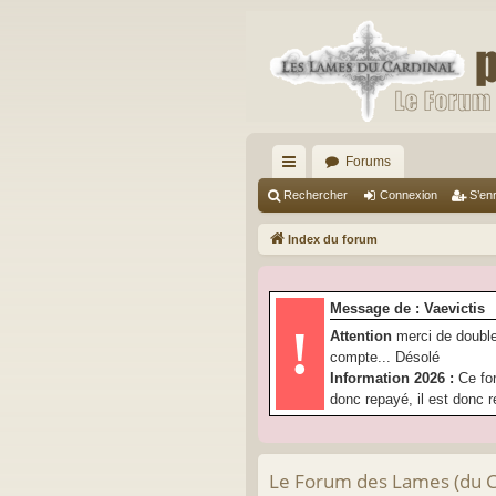
Forums
cc
Rechercher
Connexion
S’enr
ès
Index du forum
ra
pi
Message de : Vaevictis
de
!
Attention
merci de double
compte... Désolé
Information 2026 :
Ce fo
donc repayé, il est donc r
Le Forum des Lames (du Car