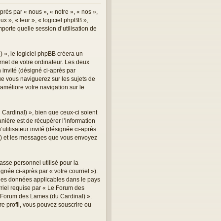
rès par « nous », « notre », « nos »,
x », « leur », « logiciel phpBB »,
orte quelle session d’utilisation de
 », le logiciel phpBB créera un
ernet de votre ordinateur. Les deux
n invité (désigné ci-après par
ue vous naviguerez sur les sujets de
 améliore votre navigation sur le
ardinal) », bien que ceux-ci soient
ière est de récupérer l’information
utilisateur invité (désignée ci-après
 ») et les messages que vous envoyez
asse personnel utilisé pour la
née ci-après par « votre courriel »).
 des données applicables dans le pays
rriel requise par « Le Forum des
Le Forum des Lames (du Cardinal) ».
e profil, vous pouvez souscrire ou