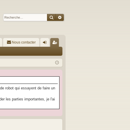
Rechercher
Recherche avancée
Nous contacter
A
on
’e
ne
nr
xi
eg
on
ist
re
 de robot qui essayent de faire un
r
 les parties importantes, je l'ai