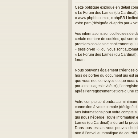
Cette politique explique en détail com
« Le Forum des Lames (du Cardinal) », 
« www.phpbb.com », « phpBB Limited »,
votre part (désignée ci-après par « vo
Vos informations sont collectées de 
certain nombre de cookies, qui sont de
premiers cookies ne contiennent qu’un i
« session-id »), qui vous sont automa
« Le Forum des Lames (du Cardinal) » e
forum.
Nous pouvons également créer des coo
hors de portée du document qui est pr
que vous nous envoyez et que nous coll
par « messages invités »), l’enregis
après l’enregistrement et lors d’une 
Votre compte contiendra au minimum un
connexion à votre compte (désigné ci-a
Vos informations pour votre compte s
qui nous héberge. Toute information e
Lames (du Cardinal) » durant la procé
Dans tous les cas, vous pouvez choisi
non à l’envoi automatique de courriel 