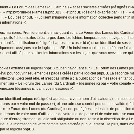
ment « Le Forum des Lames (du Cardinal) » et ses sociétés affiliées (désignés ci-ap
« https://forum-des-lames.fr/phpBB3 ») et phpBB (désigné ci-après par « ils », « eu
 « Équipes phpBB ») utilisent n’importe quelle information collectée pendant n’imp
s informations »).
deux manières. Premièrement, en naviguant sur « Le Forum des Lames (du Cardinal)
s petits fichiers textes téléchargés dans les fichiers temporaires du navigateur Int
dentifiant utilisateur (désigné ci-après par « user-id ») et un identifiant de sessio
tiquement assignés par le logiciel phpBB. Un troisième cookie sera créé une fois q
t est utilisé pour stocker les informations sur les sujets que vous avez lus, ce qui
kies externes au logiciel phpBB tout en naviguant sur « Le Forum des Lames (du C
évu pour couvrir seulement les pages créées par le logiciel phpBB. La seconde man
ectons. Ceci peut être, et n’est pas limité à : la publication de message en tant qu’
trement sur « Le Forum des Lames (du Cardinal) » (désignée ici par « votre compte
connexion (désignés ici par « vos messages »).
 identifiant unique (désigné ci-après par « votre nom d’utilisateur »), un mot de p
près par « votre mot de passe »), et une adresse courriel personnelle valide (désig
ur « Le Forum des Lames (du Cardinal) » sont protégées par les lois de protection
n-dehors de votre nom d’utilisateur, de votre mot de passe et de votre adresse cou
dure d’enregistrement, qu’elle soit obligatoire ou non, reste à la discrétion de « 
r quelle information de votre compte sera affichée publiquement. De plus, dans votr
par le logiciel phpBB.