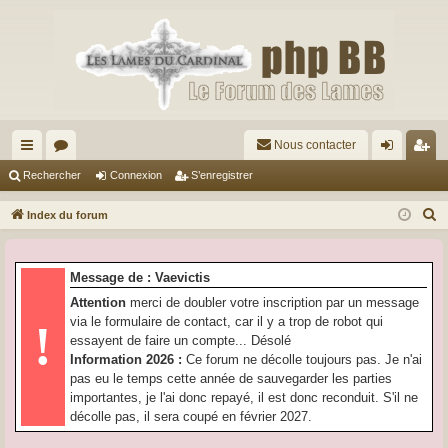
Nous contacter
cc
or
on
’e
Rechercher
Connexion
S’enregistrer
ès
u
ne
nr
R
Index du forum
ra
m
xi
eg
e
c
pi
s
on
ist
Message de : Vaevictis
h
de
re
Attention
merci de doubler votre inscription par un message
e
via le formulaire de contact, car il y a trop de robot qui
!
r
r
essayent de faire un compte... Désolé
c
Information 2026 :
Ce forum ne décolle toujours pas. Je n'ai
h
pas eu le temps cette année de sauvegarder les parties
e
importantes, je l'ai donc repayé, il est donc reconduit. S'il ne
r
décolle pas, il sera coupé en février 2027.