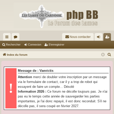
Nous contacter
cc
or
on
’e
Rechercher
Connexion
S’enregistrer
ès
u
ne
nr
R
Index du forum
ra
m
xi
eg
e
c
pi
s
on
ist
Message de : Vaevictis
h
de
re
Attention
merci de doubler votre inscription par un message
e
via le formulaire de contact, car il y a trop de robot qui
!
r
r
essayent de faire un compte... Désolé
c
Information 2026 :
Ce forum ne décolle toujours pas. Je n'ai
h
pas eu le temps cette année de sauvegarder les parties
e
importantes, je l'ai donc repayé, il est donc reconduit. S'il ne
r
décolle pas, il sera coupé en février 2027.