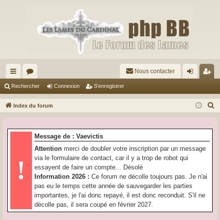
Nous contacter
cc
or
on
’e
Rechercher
Connexion
S’enregistrer
ès
u
ne
nr
R
Index du forum
ra
m
xi
eg
e
c
pi
s
on
ist
Message de : Vaevictis
h
de
re
Attention
merci de doubler votre inscription par un message
e
via le formulaire de contact, car il y a trop de robot qui
!
r
r
essayent de faire un compte... Désolé
c
Information 2026 :
Ce forum ne décolle toujours pas. Je n'ai
h
pas eu le temps cette année de sauvegarder les parties
e
importantes, je l'ai donc repayé, il est donc reconduit. S'il ne
r
décolle pas, il sera coupé en février 2027.