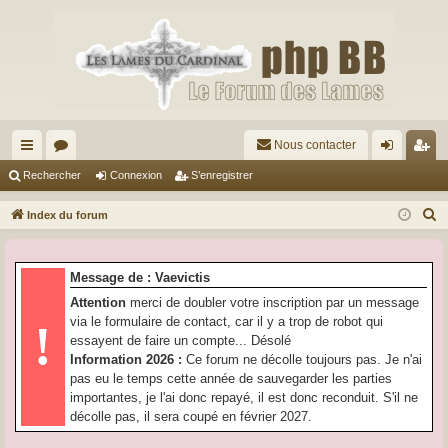
Nous contacter
cc
or
on
’e
Rechercher
Connexion
S’enregistrer
ès
u
ne
nr
R
Index du forum
ra
m
xi
eg
e
c
pi
s
on
ist
Message de : Vaevictis
h
de
re
Attention
merci de doubler votre inscription par un message
e
via le formulaire de contact, car il y a trop de robot qui
!
r
r
essayent de faire un compte... Désolé
c
Information 2026 :
Ce forum ne décolle toujours pas. Je n'ai
h
pas eu le temps cette année de sauvegarder les parties
e
importantes, je l'ai donc repayé, il est donc reconduit. S'il ne
r
décolle pas, il sera coupé en février 2027.