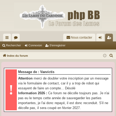
Nous contacter
cc
or
on
’e
Rechercher
Connexion
S’enregistrer
ès
u
ne
nr
R
Index du forum
ra
m
xi
eg
e
c
pi
s
on
ist
Message de : Vaevictis
h
de
re
Attention
merci de doubler votre inscription par un message
e
via le formulaire de contact, car il y a trop de robot qui
!
r
r
essayent de faire un compte... Désolé
c
Information 2026 :
Ce forum ne décolle toujours pas. Je n'ai
h
pas eu le temps cette année de sauvegarder les parties
e
importantes, je l'ai donc repayé, il est donc reconduit. S'il ne
r
décolle pas, il sera coupé en février 2027.