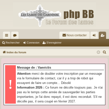
Nous contacter
cc
or
on
’e
Rechercher
Connexion
S’enregistrer
ès
u
ne
nr
R
Index du forum
ra
m
xi
eg
e
c
pi
s
on
ist
Message de : Vaevictis
h
de
re
Attention
merci de doubler votre inscription par un message
e
via le formulaire de contact, car il y a trop de robot qui
!
r
r
essayent de faire un compte... Désolé
c
Information 2026 :
Ce forum ne décolle toujours pas. Je n'ai
h
pas eu le temps cette année de sauvegarder les parties
e
importantes, je l'ai donc repayé, il est donc reconduit. S'il ne
r
décolle pas, il sera coupé en février 2027.