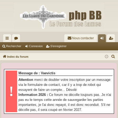
Nous contacter
cc
or
on
’e
Rechercher
Connexion
S’enregistrer
ès
u
ne
nr
R
Index du forum
ra
m
xi
eg
e
c
pi
s
on
ist
Message de : Vaevictis
h
de
re
Attention
merci de doubler votre inscription par un message
e
via le formulaire de contact, car il y a trop de robot qui
!
r
r
essayent de faire un compte... Désolé
c
Information 2026 :
Ce forum ne décolle toujours pas. Je n'ai
h
pas eu le temps cette année de sauvegarder les parties
e
importantes, je l'ai donc repayé, il est donc reconduit. S'il ne
r
décolle pas, il sera coupé en février 2027.