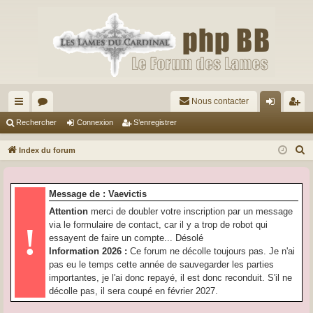
Nous contacter
cc
or
on
’e
Rechercher
Connexion
S’enregistrer
ès
u
ne
nr
R
Index du forum
ra
m
xi
eg
e
c
pi
s
on
ist
Message de : Vaevictis
h
de
re
Attention
merci de doubler votre inscription par un message
e
via le formulaire de contact, car il y a trop de robot qui
!
r
r
essayent de faire un compte... Désolé
c
Information 2026 :
Ce forum ne décolle toujours pas. Je n'ai
h
pas eu le temps cette année de sauvegarder les parties
e
importantes, je l'ai donc repayé, il est donc reconduit. S'il ne
r
décolle pas, il sera coupé en février 2027.