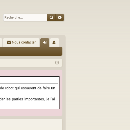
Rechercher
Recherche avancée
Nous contacter
A
on
’e
ne
nr
xi
eg
on
ist
re
 de robot qui essayent de faire un
r
 les parties importantes, je l'ai