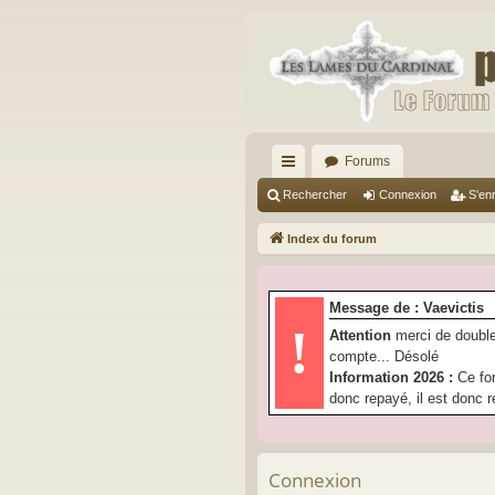
Forums
cc
Rechercher
Connexion
S’enr
ès
Index du forum
ra
pi
Message de : Vaevictis
de
!
Attention
merci de double
compte... Désolé
Information 2026 :
Ce fo
donc repayé, il est donc r
Connexion