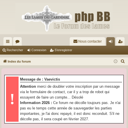
Nous contacter
cc
or
on
’e
Rechercher
Connexion
S’enregistrer
ès
u
ne
nr
R
Index du forum
ra
m
xi
eg
e
c
pi
s
on
ist
Message de : Vaevictis
h
de
re
Attention
merci de doubler votre inscription par un message
e
via le formulaire de contact, car il y a trop de robot qui
!
r
r
essayent de faire un compte... Désolé
c
Information 2026 :
Ce forum ne décolle toujours pas. Je n'ai
h
pas eu le temps cette année de sauvegarder les parties
e
importantes, je l'ai donc repayé, il est donc reconduit. S'il ne
r
décolle pas, il sera coupé en février 2027.