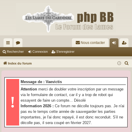
Nous contacter
cc
or
on
’e
Rechercher
Connexion
S’enregistrer
ès
u
ne
nr
R
Index du forum
ra
m
xi
eg
e
c
pi
s
on
ist
Message de : Vaevictis
h
de
re
Attention
merci de doubler votre inscription par un message
e
via le formulaire de contact, car il y a trop de robot qui
!
r
r
essayent de faire un compte... Désolé
c
Information 2026 :
Ce forum ne décolle toujours pas. Je n'ai
h
pas eu le temps cette année de sauvegarder les parties
e
importantes, je l'ai donc repayé, il est donc reconduit. S'il ne
r
décolle pas, il sera coupé en février 2027.